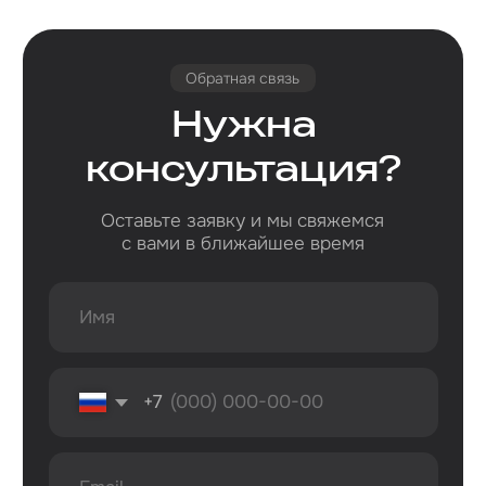
Рассрочка
Macbook
Dyson
Доставка
iPad
Консоли
и оплата
Watch
Гарантия
Для дома
AirPods
Сервис и
Колонки
ремонт
Аксессуары
Камеры
Адреса
г. Оренбург, ул. 8 марта д. 49
ТЦ «Панорама»
г. Оренбург, пр. Дзержинского д. 23
ТРЦ «Север» 2 вход, 1 этаж
г. Оренбург, проезд Северный д. 26
г. Оренбург, пр. Гагарина 48/3
ТК «Три Мартышки»
г. Оренбург, Нежинское ш. 2А
ТЦ «Армада 2»
г. Оренбург, ул. Новая д. 4
ТЦ «Гулливер»