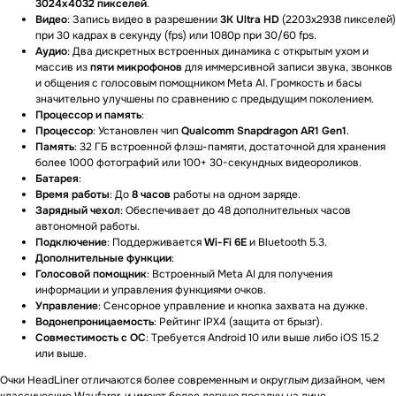
3024x4032 пикселей
.
Видео
: Запись видео в разрешении
3K Ultra HD
(2203x2938 пикселей)
при 30 кадрах в секунду (fps) или 1080p при 30/60 fps.
Аудио
: Два дискретных встроенных динамика с открытым ухом и
массив из
пяти микрофонов
для иммерсивной записи звука, звонков
и общения с голосовым помощником Meta AI. Громкость и басы
значительно улучшены по сравнению с предыдущим поколением.
Процессор и память
:
Процессор
: Установлен чип
Qualcomm Snapdragon AR1 Gen1
.
Память
: 32 ГБ встроенной флэш-памяти, достаточной для хранения
более 1000 фотографий или 100+ 30-секундных видеороликов.
Батарея
:
Время работы
: До
8 часов
работы на одном заряде.
Зарядный чехол
: Обеспечивает до 48 дополнительных часов
автономной работы.
Подключение
: Поддерживается
Wi-Fi 6E
и Bluetooth 5.3.
Дополнительные функции
:
Голосовой помощник
: Встроенный Meta AI для получения
информации и управления функциями очков.
Управление
: Сенсорное управление и кнопка захвата на дужке.
Водонепроницаемость
: Рейтинг IPX4 (защита от брызг).
Совместимость с ОС
: Требуется Android 10 или выше либо iOS 15.2
или выше.
Очки HeadLiner отличаются более современным и округлым дизайном, чем