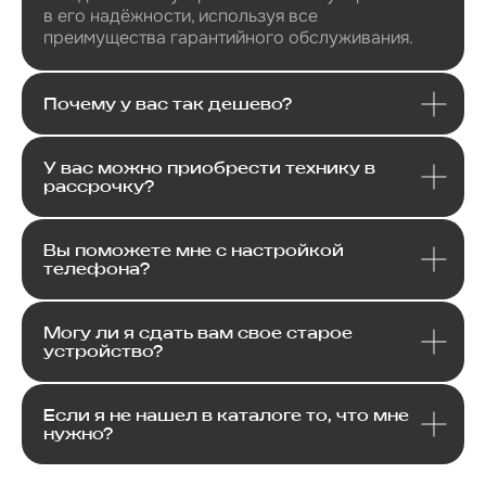
в его надёжности, используя все
преимущества гарантийного обслуживания.
Почему у вас так дешево?
У вас можно приобрести технику в
рассрочку?
Email
Вы поможете мне с настройкой
телефона?
Я соглашаюсь с политикой конфиденциальности
Передовой магазин и сервисный
центр техники Apple
Могу ли я сдать вам свое старое
Отправить
устройство?
Каталог
Если я не нашел в каталоге то, что мне
нужно?
Услуги
Apple
Другое
Другая
iPhone
Trade-In
техника