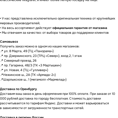
классические Wayfarer, и имеют более легкую посадку на лице.
Гарантии
•
У нас представлена исключительно оригинальная техника от крупнейших
мировых производителей;
• На весь ассортимент действует
официальная гарантия от магазина
•
Мы отвечаем за качество: от выбора товаров до поддержки клиентов
Доставка и оплата
Самовывоз
ЕСЛИ ВЫ
НЕ НАШЛИ
Получить заказ можно в одном из наших магазинов:
В КАТАЛОГЕ
ТО, ЧТО
📍 ул. 8 Марта, 49 (ТЦ «Панорама»)
📍 пр. Дзержинского, 23 (ТРЦ «Север»), вход 2, 1 этаж
НУЖНО?
📍 Северный проезд, 26
📍 пр. Гагарина, 48/3 (ТК «3 Мартышки»)
Мы можем специально для вас
📍 ул. Новая, 4 (ТЦ «Гулливер»)
заказать необходимое устройство.
📍Нежинское ш., 2А (ТК «Армада-2»)
Для этого оставьте заявку на сайте
📍Шарлыкское ш., 1 (мегамолл «Мармелад»)
и наш менеджер свяжется с вами
в ближайшее время.
Доставка по Оренбургу
Доставим ваш заказ в день оформления при 100% оплате. При заказе от 10
Доставка осуществляется
000 рублей доставка по городу бесплатная. Стоимость доставки
в кратчайшие сроки — всего 2−4 дня.
рассчитывается по тарифам Яндекс. Доставки и может варьироваться
(Подробнее у менеджера)
в зависимости от загруженности транспортных сетей.
Оставить заявку
Доставка в регионы России