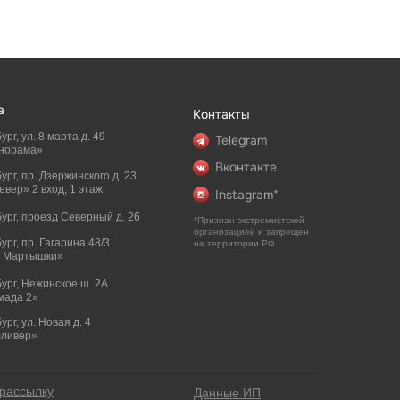
а
Контакты
ург, ул. 8 марта д. 49
Telegram
норама»
Вконтакте
бург, пр. Дзержинского д. 23
вер» 2 вход, 1 этаж
Instagram*
бург, проезд Северный д. 26
*Признан экстремистской
организацией и запрещен
бург, пр. Гагарина 48/3
на территории РФ.
и Мартышки»
бург, Нежинское ш. 2А
мада 2»
ург, ул. Новая д. 4
лливер»
рассылку
Данные ИП