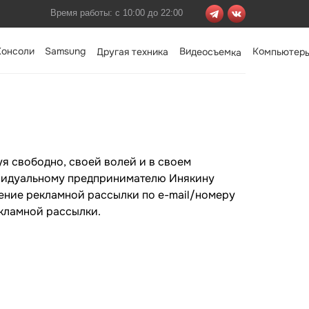
Время работы: с 10:00 до 22:00
Консоли
Samsung
Видеосъемка
Компьютер
Другая техника
уя свободно, своей волей и в своем
ивидуальному предпринимателю Инякину
ение рекламной рассылки по e-mail/номеру
кламной рассылки.