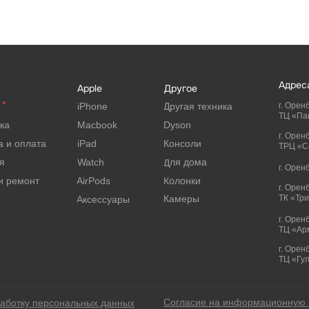
Адрес
Apple
Другое
iPhone
Другая техника
г. Оренб
ТЦ «Па
ка
Macbook
Dyson
г. Орен
а и оплата
iPad
Консоли
ТРЦ «Се
Для дома
я
Watch
г. Орен
Колонки
и ремонт
AirPods
г. Орен
Камеры
ТК «Тр
Аксессуары
г. Орен
ТЦ «Ар
г. Оренб
ТЦ «Гу
Согласие на информационную 
работку персональных данных