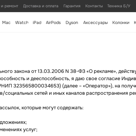
 и ремонт
Доставка и оплата
Гарантия
Контакты
Техника Б/У
Mac
Watch
iPad
AirPods
Dyson
Аксессуары
Колонки
льного закона от 13.03.2006 N 38-ФЗ «О рекламе», действ
пособность и дееспособность, я даю свое согласие Инд
НИП 323565800034653) (далее – «Оператор»), на получ
в/социальных сетей и иных каналов распространения ре
рассылок, которые могут содержать:
едложениях;
менениях услуг;