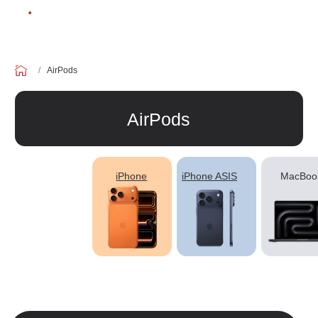
/
AirPods
AirPods
iPhone
iPhone ASIS
MacBook
iPad
ЕСЛИ ВЫ
НЕ НАШЛИ
В КАТАЛОГЕ
ТО, ЧТО
НУЖНО?
Мы можем специально для вас
заказать необходимое устройство.