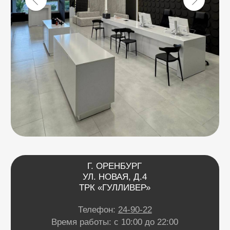
Я даю
согласие
на
обработку своих
персональных данных
в соответсвии с
политикой
конфиденциальности
.
Я даю согласие на получение
рекламной и информационной
рассылки
.
Отправить