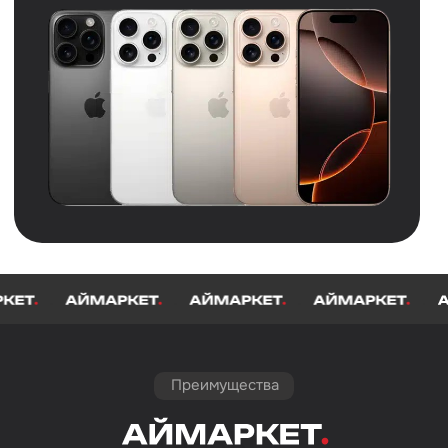
Преимущества
iMARKET.
передовой магазин
и сервисный центр техники
Apple
ОФИЦИАЛЬНАЯ
ГАРАНТИЯ 2 ГОДА
НА ВСЕ IPHONE
.
.
.
Мы продаем только новую
оригинальную технику APPLE
Заказать