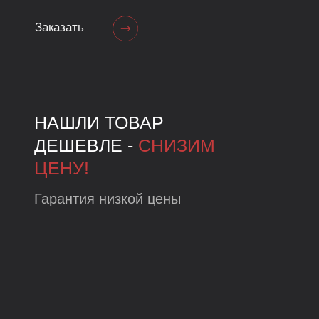
Мы предоставляем самые
выгодные условия в городе
Рассчитать Trade-in
РЕМОНТ ТЕХНИКИ
Мы производим сервисное
обслуживание и ремонт
техники Apple любой
сложности.
Бесплатная диагностика при
ремонте в нашем магазине
Подробнее