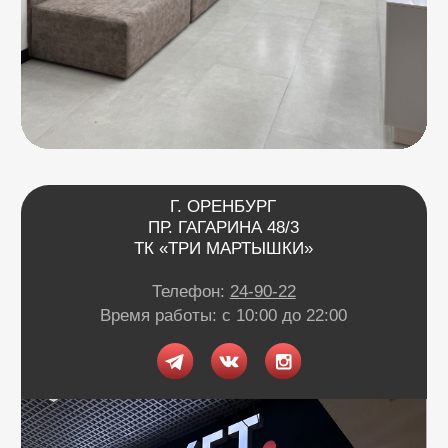
г. Оренбург, пр. Дзержинского д. 23
ТРЦ «Север» 2 вход, 1 этаж
г. Оренбург, проезд Северный д. 26
г. Оренбург, пр. Гагарина 48/3
ТК «Три Мартышки»
г. Оренбург, Нежинское ш. 2А
ТЦ «Армада 2»
г. Оренбург, ул. Новая д. 4
ТЦ «Гулливер»
Контакты
Вконтакте
Instagram*
Telegram
*Признан экстремистской организацией и
запрещен на территории РФ.
Данные ИП
Политика конфиденциальности
Согласие на обработку персональных данных
Согласие на информационную рассылку