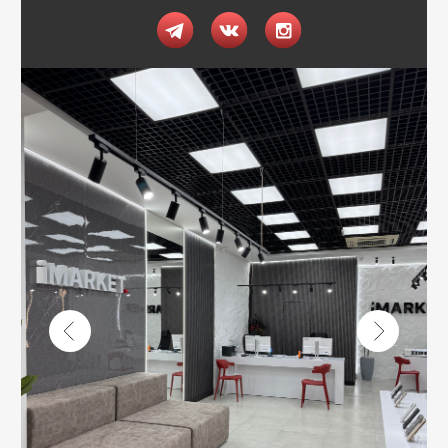
Email
Я соглашаюсь с политикой конфиденциальности
Передовой магазин и сервисный
центр техники Apple
Отправить
Каталог
Услуги
Apple
Другое
iPhone
Trade-In
Другая техника
Рассрочка
Macbook
Dyson
Доставка
iPad
Консоли
и оплата
Watch
Гарантия
Для дома
AirPods
Сервис и
Колонки
ремонт
Аксессуары
Камеры
Адреса
г. Оренбург, ул. 8 марта д. 49
ТЦ «Панорама»