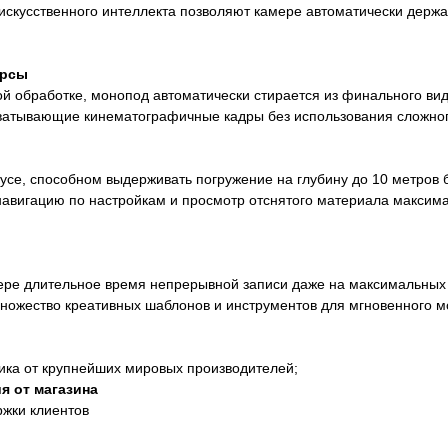
скусственного интеллекта позволяют камере автоматически держат
урсы
ой обработке, монопод автоматически стирается из финального ви
ахватывающие кинематографичные кадры без использования сложно
е, способном выдерживать погружение на глубину до 10 метров б
навигацию по настройкам и просмотр отснятого материала макс
мере длительное время непрерывной записи даже на максимальных
ожество креативных шаблонов и инструментов для мгновенного мо
ика от крупнейших мировых производителей;
я от магазина
ржки клиентов