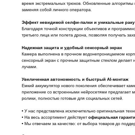
время экстремальных трюков. Обновленные алгоритмы и
заменяя собой личного оператора.
Эффект невидимой селфи-палки и уникальные рак
Благодаря точной конструкции объективов и программн
третьего лица или полета дрона, позволяя получать з
Надежная защита и удобный сенсорный экран
Камера выполнена в прочном водонепроницаемом корпус
сенсорный экран с прочным защитным стеклом делает 
лучами.
Увеличенная автономность и быстрый AI-монтаж
Емкий аккумулятор нового поколения обеспечивает ка
приложение со встроенными нейросетями предлагает мн
ролики, полностью готовые для социальных сетей.
Гарантии
•
У нас представлена исключительно оригинальная техн
• На весь ассортимент действует
официальная гаранти
•
Мы отвечаем за качество: от выбора товаров до подде
Доставка и оплата