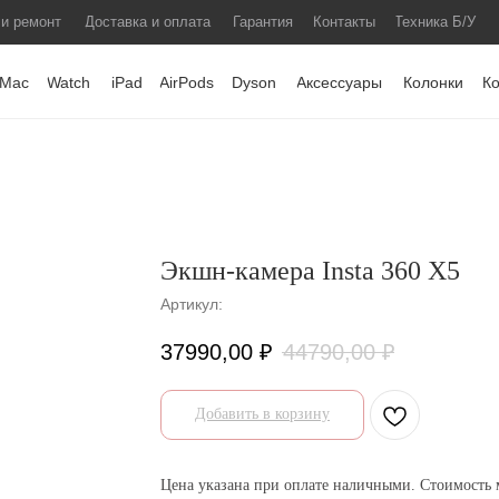
 и ремонт
Доставка и оплата
Гарантия
Контакты
Техника Б/У
Mac
Watch
iPad
AirPods
Dyson
Аксессуары
Колонки
К
Экшн-камера Insta 360 X5
Артикул:
37990,00
₽
44790,00
₽
Добавить в корзину
Цена указана при оплате наличными. Стоимость 