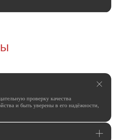
сы
щательную проверку качества
йства и быть уверены в его надёжности,