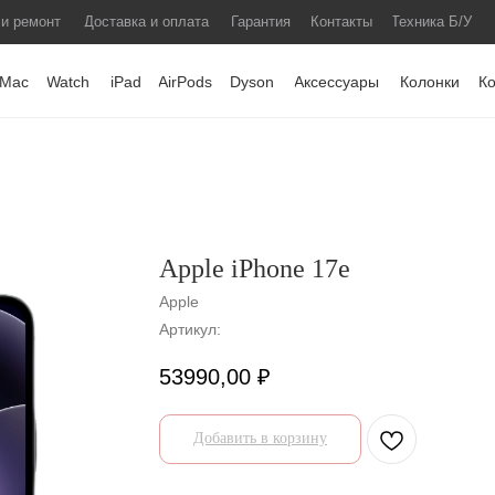
 и ремонт
Доставка и оплата
Гарантия
Контакты
Техника Б/У
Mac
Watch
iPad
AirPods
Dyson
Аксессуары
Колонки
К
Apple iPhone 17e
Apple
Артикул:
53990,00
₽
Добавить в корзину