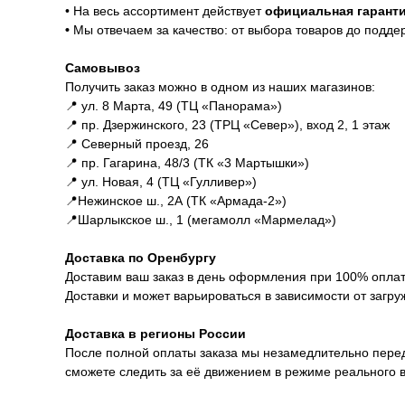
• На весь ассортимент действует
официальная гаранти
•
Мы отвечаем за качество: от выбора товаров до подде
Доставка и оплата
Самовывоз
Получить заказ можно в одном из наших магазинов:
📍 ул. 8 Марта, 49 (ТЦ «Панорама»)
📍 пр. Дзержинского, 23 (ТРЦ «Север»), вход 2, 1 этаж
📍 Северный проезд, 26
📍 пр. Гагарина, 48/3 (ТК «3 Мартышки»)
📍 ул. Новая, 4 (ТЦ «Гулливер»)
📍Нежинское ш., 2А (ТК «Армада-2»)
📍Шарлыкское ш., 1 (мегамолл «Мармелад»)
Доставка по Оренбургу
Доставим ваш заказ в день оформления при 100% оплате
Доставки и может варьироваться в зависимости от загру
Доставка в регионы России
После полной оплаты заказа мы незамедлительно перед
сможете следить за её движением в режиме реального 