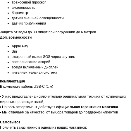
трёхосевой гироскоп
акселерометр
барометр
датчик внешней освещённости
датчик приближения
Faq
Защита от воды до 30 минут при погружении до 6 метров
Ответы на
частые вопросы
Доп. возможности
Apple Pay
Siri
экстренный вызов SOS через спутник
распознавание аварий
всегда включенный дисплей
интеллектуальная система
Комплектация
В комплекте кабель USB-С (1 м)
Гарантии
•
У нас представлена исключительно оригинальная техника от крупнейших
мировых производителей;
• На весь ассортимент действует
официальная гарантия от магазина
•
Мы отвечаем за качество: от выбора товаров до поддержки клиентов
Доставка и оплата
Самовывоз
Получить заказ можно в одном из наших магазинов: