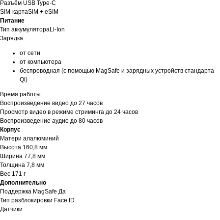
Разъём USB Type-C
SIM-картаSIM + eSIM
ЕСЛИ ВЫ
НЕ НАШЛИ
Питание
В КАТАЛОГЕ
ТО, ЧТО
Тип аккумулятораLi-Ion
Зарядка
НУЖНО?
от сети
Мы можем специально для вас
от компьютера
заказать необходимое устройство.
беспроводная (с помощью MagSafe и зарядных устройств стандарта
Для этого оставьте заявку на сайте
Qi)
и наш менеджер свяжется с вами
в ближайшее время.
Время работы
Воспроизведение видео до 27 часов
Доставка осуществляется
Просмотр видео в режиме стриминга до 24 часов
в кратчайшие сроки — всего 2−4 дня.
Воспроизведение аудио до 80 часов
(Подробнее у менеджера)
Корпус
Матери алалюминий
Высота 160,8 мм
Оставить заявку
Ширина 77,8 мм
Толщина 7,8 мм
Вес 171 г
Дополнительно
Поддержка MagSafe Да
Тип разблокировки Face ID
Датчики