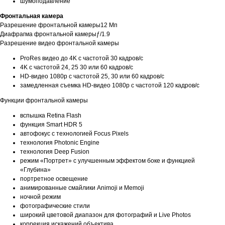
шумоподавление
Фронтальная камера
Разрешение фронтальной камеры12 Мп
Диафрагма фронтальной камерыƒ/1.9
Разрешение видео фронтальной камеры
ProRes видео до 4K с частотой 30 кадров/с
4K с частотой 24, 25 30 или 60 кадров/с
HD-видео 1080p с частотой 25, 30 или 60 кадров/с
замедленная съемка HD-видео 1080p с частотой 120 кадров/с
Функции фронтальной камеры
вспышка Retina Flash
функция Smart HDR 5
автофокус с технологией Focus Pixels
технология Photonic Engine
технология Deep Fusion
режим «Портрет» с улучшенным эффектом боке и функцией
«Глубина»
портретное освещение
анимированные смайлики Animoji и Memoji
ночной режим
фотографические стили
широкий цветовой диапазон для фотографий и Live Photos
коррекция искажений объектива