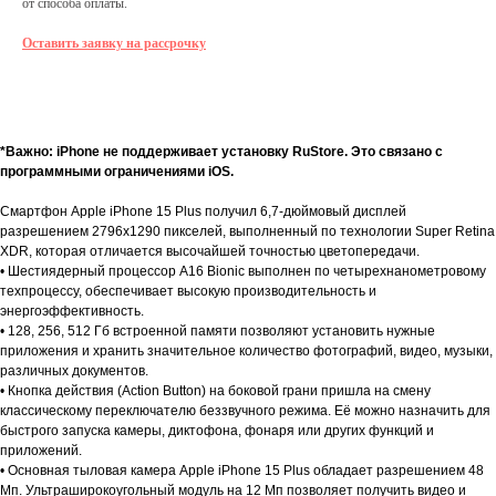
от способа оплаты.
Оставить заявку на рассрочку
О товаре
Характеристики
Гарантии
Доставка и оплата
О товаре
*Важно: iPhone не поддерживает установку RuStore. Это связано с
программными ограничениями iOS.
Смартфон Apple iPhone 15 Plus получил 6,7-дюймовый дисплей
разрешением 2796x1290 пикселей, выполненный по технологии Super Retina
XDR, которая отличается высочайшей точностью цветопередачи.
• Шестиядерный процессор A16 Bionic выполнен по четырехнанометровому
техпроцессу, обеспечивает высокую производительность и
энергоэффективность.
• 128, 256, 512 Гб встроенной памяти позволяют установить нужные
приложения и хранить значительное количество фотографий, видео, музыки,
различных документов.
• Кнопка действия (Action Button) на боковой грани пришла на смену
классическому переключателю беззвучного режима. Её можно назначить для
быстрого запуска камеры, диктофона, фонаря или других функций и
приложений.
• Основная тыловая камера Apple iPhone 15 Plus обладает разрешением 48
Мп. Ультраширокоугольный модуль на 12 Мп позволяет получить видео и