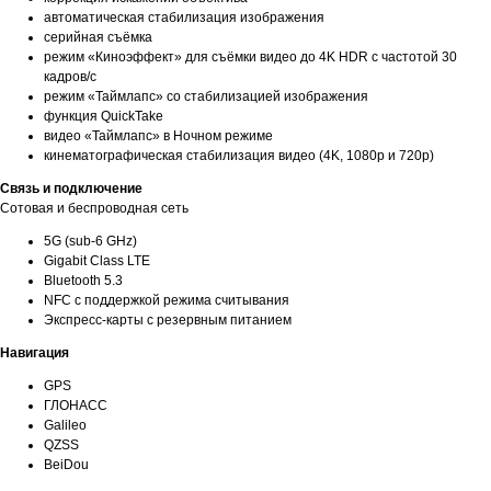
автоматическая стабилизация изображения
серийная съëмка
режим «Киноэффект» для съёмки видео до 4K HDR с частотой 30
кадров/с
режим «Таймлапс» со стабилизацией изображения
функция QuickTake
видео «Таймлапс» в Ночном режиме
кинематографическая стабилизация видео (4K, 1080p и 720p)
Связь и подключение
Сотовая и беспроводная сеть
5G (sub‑6 GHz)
Gigabit Class LTE
Bluetooth 5.3
NFC с поддержкой режима считывания
Экспресс‑карты с резервным питанием
Навигация
GPS
ГЛОНАСС
Galileo
QZSS
BeiDou