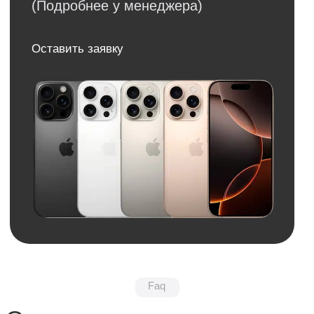
Email
Я соглашаюсь с политикой конфиденциальности
Передовой магазин и сервисный
центр техники Apple
Отправить
Каталог
Услуги
Apple
Другое
iPhone
Trade-In
Другая техника
Рассрочка
Macbook
Dyson
Доставка
iPad
Консоли
и оплата
Watch
Гарантия
Для дома
AirPods
Сервис и
Колонки
ремонт
Аксессуары
Камеры
Адреса
г. Оренбург, ул. 8 марта д. 49