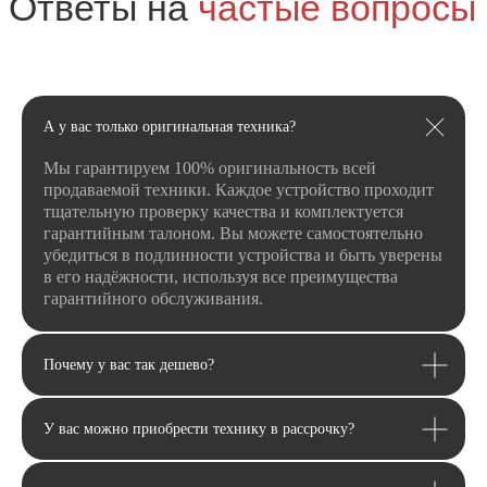
ТЦ «Панорама»
г. Оренбург, пр. Дзержинского д. 23
ТРЦ «Север» 2 вход, 1 этаж
г. Оренбург, проезд Северный д. 26
г. Оренбург, пр. Гагарина 48/3
А у вас только оригинальная техника?
ТК «Три Мартышки»
г. Оренбург, Нежинское ш. 2А
Мы гарантируем 100% оригинальность всей
ТЦ «Армада 2»
продаваемой техники. Каждое устройство проходит
тщательную проверку качества и комплектуется
г. Оренбург, ул. Новая д. 4
ТЦ «Гулливер»
гарантийным талоном. Вы можете самостоятельно
убедиться в подлинности устройства и быть уверены
Контакты
в его надёжности, используя все преимущества
гарантийного обслуживания.
Вконтакте
Instagram*
Telegram
*Признан экстремистской организацией и
запрещен на территории РФ.
Почему у вас так дешево?
Данные ИП
Политика конфиденциальности
Согласие на обработку персональных данных
У вас можно приобрести технику в рассрочку?
Согласие на информационную рассылку