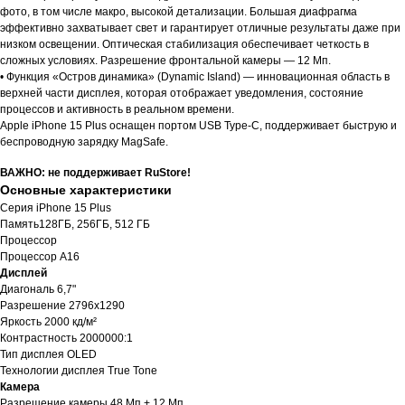
фото, в том числе макро, высокой детализации. Большая диафрагма
эффективно захватывает свет и гарантирует отличные результаты даже при
низком освещении. Оптическая стабилизация обеспечивает четкость в
сложных условиях. Разрешение фронтальной камеры — 12 Мп.
• Функция «Остров динамика» (Dynamic Island) — инновационная область в
верхней части дисплея, которая отображает уведомления, состояние
процессов и активность в реальном времени.
Apple iPhone 15 Plus оснащен портом USB Type-C, поддерживает быструю и
беспроводную зарядку MagSafe.
Характеристики
ВАЖНО: не поддерживает RuStore!
Основные характеристики
Серия iPhone 15 Plus
Память128ГБ, 256ГБ, 512 ГБ
Процессор
Процессор A16
Дисплей
Диагональ 6,7"
Разрешение 2796x1290
Яркость 2000 кд/м²
Контрастность 2000000:1
Тип дисплея OLED
Технологии дисплея True Tone
Камера
Разрешение камеры 48 Мп + 12 Мп