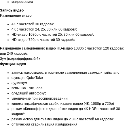
макросъемка
Запись видео
Разрешение видео
4K с частотой 30 кадров/ с
4K с частотой 24, 25, 30 или 60 кадров/ с
HD-видео 1080p с частотой 25, 30 или 60 кадров/ с
HD-видео 720p с частотой 30 кадров/ с
Разрешение замедленного видео HD-видео 1080р c частотой 120 кадров/ с
или 240 кадров/ с
Зум (видео)цифровой 6х
Функции видео
запись макровидео, в том числе замедленная съемка и таймлапс
функция QuickTake
аудиозум
вспышка True Tone
следящий автофокус
увеличение при воспроизведении
кинематографическая стабилизация видео (4K, 1080p и 720p)
режим «Киноэффект» для съёмки видео до 4K HDR с частотой 30
кадров/с
режим Action для съёмки видео до 2.8К с частотой 60 кадров/с
оптическая стабилизация изображения