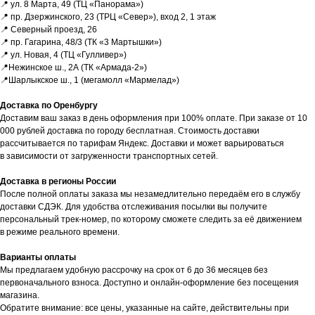
📍 ул. 8 Марта, 49 (ТЦ «Панорама»)
📍 пр. Дзержинского, 23 (ТРЦ «Север»), вход 2, 1 этаж
📍 Северный проезд, 26
📍 пр. Гагарина, 48/3 (ТК «3 Мартышки»)
📍 ул. Новая, 4 (ТЦ «Гулливер»)
📍Нежинское ш., 2А (ТК «Армада-2»)
📍Шарлыкское ш., 1 (мегамолл «Мармелад»)
Доставка по Оренбургу
Доставим ваш заказ в день оформления при 100% оплате. При заказе от 10
Обратная связь
000 рублей доставка по городу бесплатная. Стоимость доставки
Нужна консультация?
рассчитывается по тарифам Яндекс. Доставки и может варьироваться
в зависимости от загруженности транспортных сетей.
Доставка в регионы России
Оставьте заявку и мы свяжемся
После полной оплаты заказа мы незамедлительно передаём его в службу
с вами в ближайшее время
доставки СДЭК. Для удобства отслеживания посылки вы получите
персональный трек-номер, по которому сможете следить за её движением
в режиме реального времени.
Варианты оплаты
Мы предлагаем удобную рассрочку на срок от 6 до 36 месяцев без
+7
первоначального взноса. Доступно и онлайн-оформление без посещения
магазина.
Обратите внимание: все цены, указанные на сайте, действительны при