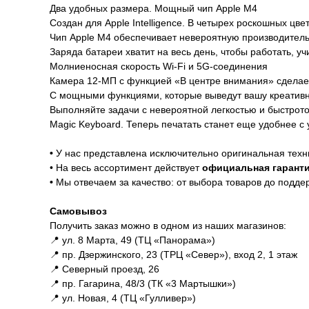
Два удобных размера. Мощный чип Apple M4
Создан для Apple Intelligence. В четырех роскошных цве
Чип Apple M4 обеспечивает невероятную производительн
Заряда батареи хватит на весь день, чтобы работать, учи
Молниеносная скорость Wi‑Fi и 5G-соединения
Камера 12-МП с функцией «В центре внимания» сделает
С мощными функциями, которые выведут вашу креативн
Выполняйте задачи с невероятной легкостью и быстро
Magic Keyboard. Теперь печатать станет еще удобнее 
Гарантии
•
У нас представлена исключительно оригинальная техн
• На весь ассортимент действует
официальная гаранти
•
Мы отвечаем за качество: от выбора товаров до подде
Доставка и оплата
Самовывоз
Получить заказ можно в одном из наших магазинов:
📍 ул. 8 Марта, 49 (ТЦ «Панорама»)
📍 пр. Дзержинского, 23 (ТРЦ «Север»), вход 2, 1 этаж
📍 Северный проезд, 26
📍 пр. Гагарина, 48/3 (ТК «3 Мартышки»)
📍 ул. Новая, 4 (ТЦ «Гулливер»)