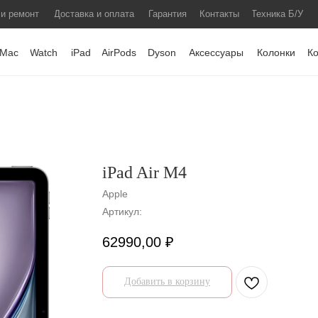
 и ремонт
Доставка и оплата
Гарантия
Контакты
Техника Б/У
Mac
Watch
iPad
AirPods
Dyson
Аксессуары
Колонки
К
iPad Air M4
Apple
Артикул:
62990,00
₽
Добавить в корзину