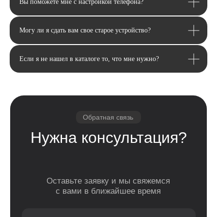
Вы поможете мне с настройкой телефона?
Email
Могу ли я сдать вам свое старое устройство?
Я соглашаюсь с политикой конфиденциальности
Передовой магазин и сервисный
центр техники Apple
Отправить
Если я не нашел в каталоге то, что мне нужно?
Каталог
Услуги
Apple
Другое
iPhone
Trade-In
Другая техника
Рассрочка
Macbook
Dyson
Доставка
iPad
Консоли
и оплата
Watch
Гарантия
Для дома
AirPods
Сервис и
Колонки
ремонт
Аксессуары
Камеры
Адреса
г. Оренбург, ул. 8 марта д. 49