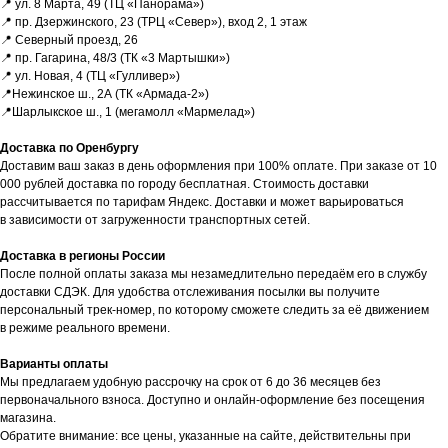
📍 ул. 8 Марта, 49 (ТЦ «Панорама»)
📍 пр. Дзержинского, 23 (ТРЦ «Север»), вход 2, 1 этаж
ЕСЛИ ВЫ
НЕ НАШЛИ
📍 Северный проезд, 26
В КАТАЛОГЕ
ТО, ЧТО
📍 пр. Гагарина, 48/3 (ТК «3 Мартышки»)
📍 ул. Новая, 4 (ТЦ «Гулливер»)
НУЖНО?
📍Нежинское ш., 2А (ТК «Армада-2»)
📍Шарлыкское ш., 1 (мегамолл «Мармелад»)
Мы можем специально для вас
заказать необходимое устройство.
Доставка по Оренбургу
Для этого оставьте заявку на сайте
Доставим ваш заказ в день оформления при 100% оплате. При заказе от 10
и наш менеджер свяжется с вами
000 рублей доставка по городу бесплатная. Стоимость доставки
в ближайшее время.
рассчитывается по тарифам Яндекс. Доставки и может варьироваться
в зависимости от загруженности транспортных сетей.
Доставка осуществляется
в кратчайшие сроки — всего 2−4 дня.
Доставка в регионы России
(Подробнее у менеджера)
После полной оплаты заказа мы незамедлительно передаём его в службу
доставки СДЭК. Для удобства отслеживания посылки вы получите
Оставить заявку
персональный трек-номер, по которому сможете следить за её движением
в режиме реального времени.
Варианты оплаты
Мы предлагаем удобную рассрочку на срок от 6 до 36 месяцев без
первоначального взноса. Доступно и онлайн-оформление без посещения
магазина.
Обратите внимание: все цены, указанные на сайте, действительны при