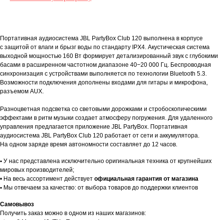
О товаре
Гарантии
Доставка и оплата
О товаре
Портативная аудиосистема JBL PartyBox Club 120 выполнена в корпусе
с защитой от влаги и брызг воды по стандарту IPX4. Акустическая система
выходной мощностью 160 Вт формирует детализированный звук с глубокими
басами в расширенном частотном диапазоне 40−20 000 Гц. Беспроводная
синхронизация с устройствами выполняется по технологии Bluetooth 5.3.
Возможности подключения дополнены входами для гитары и микрофона,
разъемом AUX.
Разноцветная подсветка со световыми дорожками и стробоскопическими
эффектами в ритм музыки создает атмосферу погружения. Для удаленного
управления предлагается приложение JBL PartyBox. Портативная
аудиосистема JBL PartyBox Club 120 работает от сети и аккумулятора.
На одном заряде время автономности составляет до 12 часов.
Гарантии
•
У нас представлена исключительно оригинальная техника от крупнейших
мировых производителей;
• На весь ассортимент действует
официальная гарантия от магазина
•
Мы отвечаем за качество: от выбора товаров до поддержки клиентов
Доставка и оплата
Самовывоз
Получить заказ можно в одном из наших магазинов: