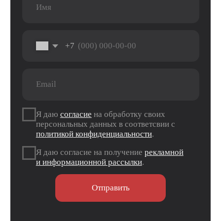
ТЦ «Панорама»
г. Оренбург, пр. Дзержинского д. 23
ТРЦ «Север» 2 вход, 1 этаж
г. Оренбург, проезд Северный д. 26
г. Оренбург, пр. Гагарина 48/3
ТК «Три Мартышки»
г. Оренбург, Нежинское ш. 2А
ТЦ «Армада 2»
г. Оренбург, ул. Новая д. 4
ТЦ «Гулливер»
Контакты
Вконтакте
Instagram*
Telegram
*Признан экстремистской организацией и
запрещен на территории РФ.
Данные ИП
Политика конфиденциальности
Согласие на обработку персональных данных
Согласие на информационную рассылку