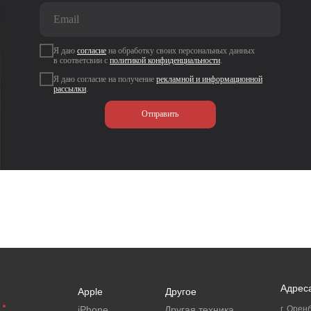
Я даю
согласие
на
обработку своих персональных данных
в соответсвии с
политикой
конфиденциальности
.
Я даю согласие на получение
рекламной и информационной
рассылки
.
Отправить
Адрес
Apple
Другое
iPhone
Другая техника
г. Оренб