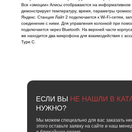
Все «эмоции» Алисы отображаются на информативном э
демонстрирует температуру, время, параметры громкост
Яндекс. Станция Лайт 2 подключается к Wi-Fi-сетям, за
соединение с ними. Для управления колонкой при пом
подключается через Bluetooth. На верхней части корпу
же находится два микрофона для взаимодействия с асси
Type C.
ЕСЛИ ВЫ
НЕ НАШЛИ В КА
НУЖНО?
Мы можем специально для вас заказать не
этого оставьте заявку на сайте и наш мен
в ближайшее время.