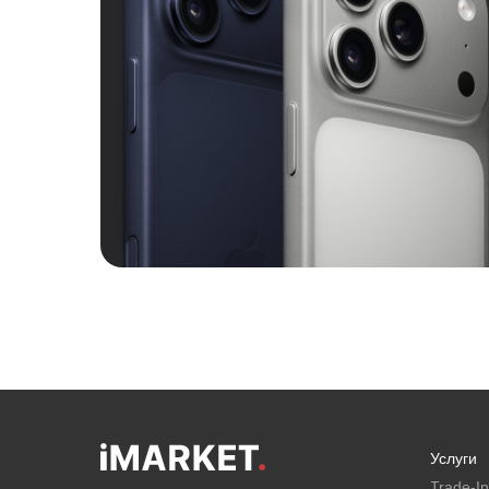
Услуги
Email
Trade-In