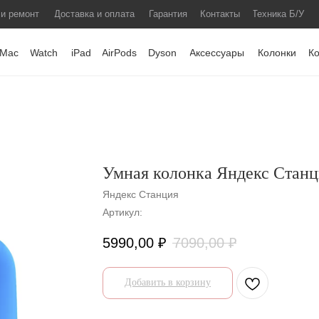
 и ремонт
Доставка и оплата
Гарантия
Контакты
Техника Б/У
Mac
Watch
iPad
AirPods
Dyson
Аксессуары
Колонки
К
Умная колонка Яндекс Станц
Яндекс Станция
Артикул:
5990,00
₽
7090,00
₽
Добавить в корзину