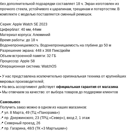
без дополнительной подзарядки составляет 18 ч. Экран изготовлен из
прочного стекла, устойчивого к царапинам, трещинам и потертостям. В
комплекте с моделью поставляется сменный ремешок.
Характеристики
Серия: Apple Watch SE 2023
Циферблат: 40 мм, 44мм
Материал корпуса: Алюминий
Время работы: до 18 ч
Водонепроницаемость: Водонепроницаемость на глубине до 50 м
Разрешение экрана: 448 x 368 Пикс/дюйм
Объем встроенной памяти: 32 ГБ
Процессор: Apple S8
Операционная система: WatchOS
Гарантии
•
У нас представлена исключительно оригинальная техника от крупнейших
мировых производителей;
• На весь ассортимент действует
официальная гарантия от магазина
ЕСЛИ ВЫ
НЕ НАШЛИ
•
Мы отвечаем за качество: от выбора товаров до поддержки клиентов
В КАТАЛОГЕ
ТО, ЧТО
Доставка и оплата
Самовывоз
НУЖНО?
Получить заказ можно в одном из наших магазинов:
📍 ул. 8 Марта, 49 (ТЦ «Панорама»)
Мы можем специально для вас
📍 пр. Дзержинского, 23 (ТРЦ «Север»), вход 2, 1 этаж
заказать необходимое устройство.
📍 Северный проезд, 26
Для этого оставьте заявку на сайте
📍 пр. Гагарина, 48/3 (ТК «3 Мартышки»)
и наш менеджер свяжется с вами