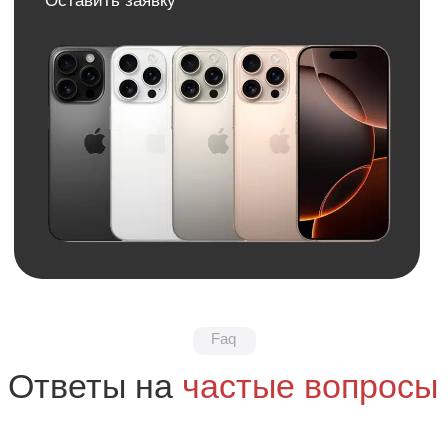
Нужна консультация?
Оставьте заявку и мы свяжемся
с вами в ближайшее время
+7
Я даю
согласие
на
обработку своих
персональных данных
в соответсвии с
политикой
конфиденциальности
.
Я даю согласие на получение
рекламной
и информационной рассылки
.
Отправить