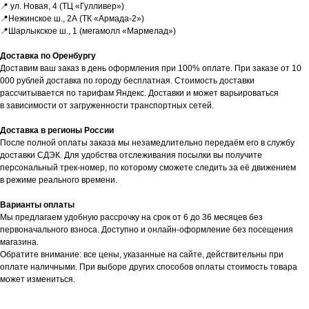
📍 ул. Новая, 4 (ТЦ «Гулливер»)
в ближайшее время.
📍Нежинское ш., 2А (ТК «Армада-2»)
📍Шарлыкское ш., 1 (мегамолл «Мармелад»)
Доставка осуществляется
в кратчайшие сроки — всего 2−4 дня.
Доставка по Оренбургу
(Подробнее у менеджера)
Доставим ваш заказ в день оформления при 100% оплате. При заказе от 10
000 рублей доставка по городу бесплатная. Стоимость доставки
Оставить заявку
рассчитывается по тарифам Яндекс. Доставки и может варьироваться
в зависимости от загруженности транспортных сетей.
Доставка в регионы России
После полной оплаты заказа мы незамедлительно передаём его в службу
доставки СДЭК. Для удобства отслеживания посылки вы получите
персональный трек-номер, по которому сможете следить за её движением
в режиме реального времени.
Варианты оплаты
Мы предлагаем удобную рассрочку на срок от 6 до 36 месяцев без
первоначального взноса. Доступно и онлайн-оформление без посещения
магазина.
Обратите внимание: все цены, указанные на сайте, действительны при
Faq
оплате наличными. При выборе других способов оплаты стоимость товара
Ответы на
частые вопросы
может измениться.