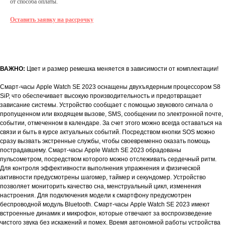
от способа оплаты.
Оставить заявку на рассрочку
О товаре
Характеристики
Гарантии
Доставка и оплата
О товаре
ВАЖНО:
Цвет и размер ремешка меняется в зависимости от комплектации!
Смарт-часы Apple Watch SE 2023 оснащены двухъядерным процессором S8
SiP, что обеспечивает высокую производительность и предотвращает
зависание системы. Устройство сообщает с помощью звукового сигнала о
пропущенном или входящем вызове, SMS, сообщении по электронной почте,
событии, отмеченном в календаре. За счет этого можно всегда оставаться на
связи и быть в курсе актуальных событий. Посредством кнопки SOS можно
сразу вызвать экстренные службы, чтобы своевременно оказать помощь
пострадавшему. Смарт-часы Apple Watch SE 2023 обрадованы
пульсометром, посредством которого можно отслеживать сердечный ритм.
Для контроля эффективности выполнения упражнения и физической
активности предусмотрены шагомер, таймер и секундомер. Устройство
позволяет мониторить качество сна, менструальный цикл, изменения
настроения. Для подключения модели к смартфону предусмотрен
беспроводной модуль Bluetooth. Смарт-часы Apple Watch SE 2023 имеют
встроенные динамик и микрофон, которые отвечают за воспроизведение
чистого звука без искажений и помех. Время автономной работы устройства