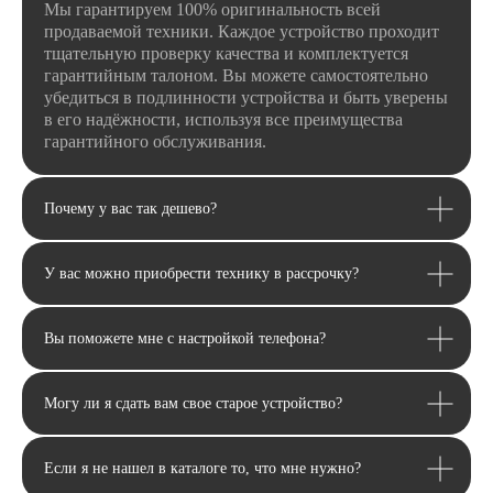
и информационной рассылки
.
Мы гарантируем 100% оригинальность всей
продаваемой техники. Каждое устройство проходит
Отправить
тщательную проверку качества и комплектуется
гарантийным талоном. Вы можете самостоятельно
убедиться в подлинности устройства и быть уверены
в его надёжности, используя все преимущества
гарантийного обслуживания.
Почему у вас так дешево?
У вас можно приобрести технику в рассрочку?
Вы поможете мне с настройкой телефона?
Могу ли я сдать вам свое старое устройство?
Email
Я соглашаюсь с политикой конфиденциальности
Передовой магазин и сервисный
Если я не нашел в каталоге то, что мне нужно?
центр техники Apple