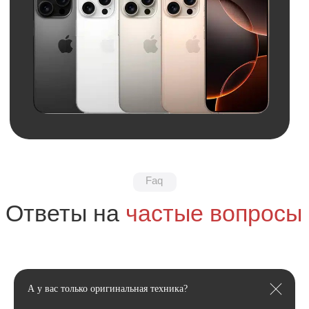
Обратная связь
Нужна консультация?
Оставьте заявку и мы свяжемся
с вами в ближайшее время
+7
Я даю
согласие
на
обработку своих
персональных данных
в соответсвии с
политикой
конфиденциальности
.
А у вас только оригинальная техника?
Я даю согласие на получение
рекламной