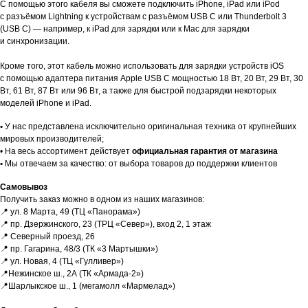
C помощью этого кабеля вы сможете подключить iPhone, iPad или iPod
с разъёмом Lightning к устройствам с разъёмом USB C или Thunderbolt 3
(USB C) — например, к iPad для зарядки или к Mac для зарядки
и синхронизации.
Кроме того, этот кабель можно использовать для зарядки устройств iOS
с помощью адаптера питания Apple USB C мощностью 18 Вт, 20 Вт, 29 Вт, 30
Вт, 61 Вт, 87 Вт или 96 Вт, а также для быстрой подзарядки некоторых
моделей iPhone и iPad.
Гарантии
•
У нас представлена исключительно оригинальная техника от крупнейших
мировых производителей;
• На весь ассортимент действует
официальная гарантия от магазина
•
Мы отвечаем за качество: от выбора товаров до поддержки клиентов
Доставка и оплата
Самовывоз
Получить заказ можно в одном из наших магазинов:
📍 ул. 8 Марта, 49 (ТЦ «Панорама»)
📍 пр. Дзержинского, 23 (ТРЦ «Север»), вход 2, 1 этаж
📍 Северный проезд, 26
📍 пр. Гагарина, 48/3 (ТК «3 Мартышки»)
ЕСЛИ ВЫ
НЕ НАШЛИ
📍 ул. Новая, 4 (ТЦ «Гулливер»)
📍Нежинское ш., 2А (ТК «Армада-2»)
В КАТАЛОГЕ
ТО, ЧТО
📍Шарлыкское ш., 1 (мегамолл «Мармелад»)
НУЖНО?