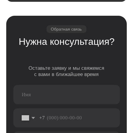
Отправить
Каталог
Услуги
Apple
Другое
iPhone
Trade-In
Другая техника
Рассрочка
Macbook
Dyson
Доставка
iPad
Консоли
и оплата
Watch
Гарантия
Для дома
AirPods
Сервис и
Колонки
ремонт
Аксессуары
Камеры
Адреса
г. Оренбург, ул. 8 марта д. 49
ТЦ «Панорама»
г. Оренбург, пр. Дзержинского д. 23
ТРЦ «Север» 2 вход, 1 этаж
г. Оренбург, проезд Северный д. 26