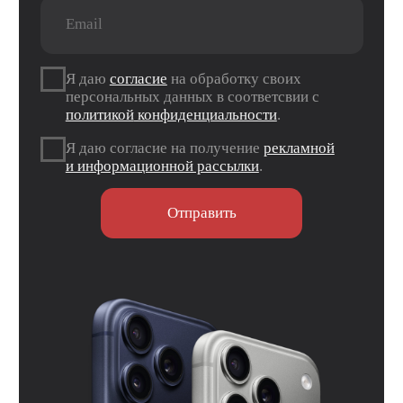
г. Оренбург, пр. Гагарина 48/3
ТК «Три Мартышки»
г. Оренбург, Нежинское ш. 2А
ТЦ «Армада 2»
г. Оренбург, ул. Новая д. 4
ТЦ «Гулливер»
Контакты
Вконтакте
Instagram*
Telegram
*Признан экстремистской организацией и
запрещен на территории РФ.
Данные ИП
Политика конфиденциальности
Согласие на обработку персональных данных
Согласие на информационную рассылку