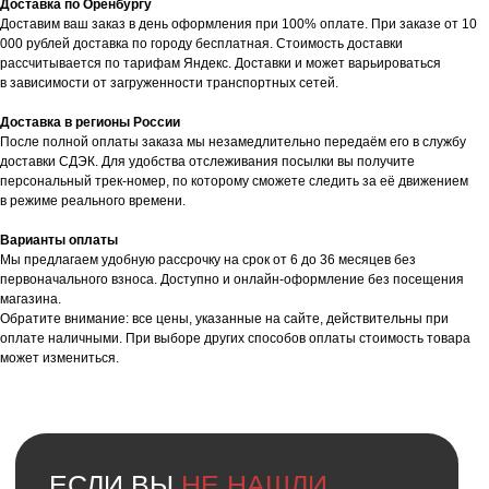
Доставка по Оренбургу
Мы можем специально для вас
Доставим ваш заказ в день оформления при 100% оплате. При заказе от 10
заказать необходимое устройство.
000 рублей доставка по городу бесплатная. Стоимость доставки
Для этого оставьте заявку на сайте
рассчитывается по тарифам Яндекс. Доставки и может варьироваться
и наш менеджер свяжется с вами
в зависимости от загруженности транспортных сетей.
в ближайшее время.
Доставка в регионы России
Доставка осуществляется
После полной оплаты заказа мы незамедлительно передаём его в службу
в кратчайшие сроки — всего 2−4 дня.
доставки СДЭК. Для удобства отслеживания посылки вы получите
(Подробнее у менеджера)
персональный трек-номер, по которому сможете следить за её движением
в режиме реального времени.
Оставить заявку
Варианты оплаты
Мы предлагаем удобную рассрочку на срок от 6 до 36 месяцев без
первоначального взноса. Доступно и онлайн-оформление без посещения
магазина.
Обратите внимание: все цены, указанные на сайте, действительны при
оплате наличными. При выборе других способов оплаты стоимость товара
может измениться.
Faq