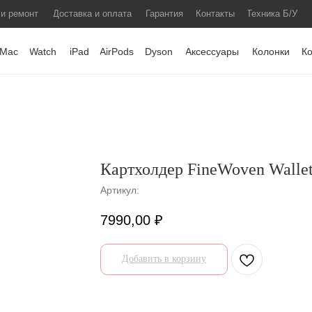
 и ремонт
Доставка и оплата
Гарантия
Контакты
Техника Б/У
Mac
Watch
iPad
AirPods
Dyson
Аксессуары
Колонки
К
Картхолдер FineWoven Walle
Артикул:
7990,00
₽
Добавить в корзину