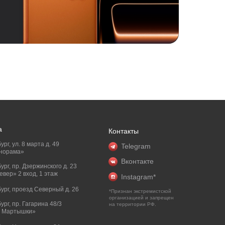
а
Контакты
ург, ул. 8 марта д. 49
Telegram
норама»
Вконтакте
бург, пр. Дзержинского д. 23
вер» 2 вход, 1 этаж
Instagram*
бург, проезд Северный д. 26
*Признан экстремистской
организацией и запрещен
бург, пр. Гагарина 48/3
на территории РФ.
и Мартышки»