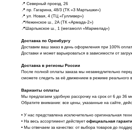
📍 Северный проезд, 26
📍 пр. Гагарина, 48/3 (ТК «3 Мартышки»)
📍 ул. Новая, 4 (ТЦ «Гулливер»)
📍Нежинское ш., 2А (ТК «Армада-2»)
📍Шарлыкское ш., 1 (мегамолл «Мармелад»)
Доставка по Оренбургу
Доставим ваш заказ в день оформления при 100% оплате
Доставки и может варьироваться в зависимости от загру
Доставка в регионы России
После полной оплаты заказа мы незамедлительно перед
сможете следить за её движением в режиме реального 
Варианты оплаты
Мы предлагаем удобную рассрочку на срок от 6 до 36 
Обратите внимание: все цены, указанные на сайте, дей
Гарантии
•
У нас представлена исключительно оригинальная техн
• На весь ассортимент действует
официальная гаранти
•
Мы отвечаем за качество: от выбора товаров до подде