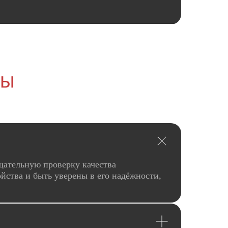
сы
щательную проверку качества
йства и быть уверены в его надёжности,