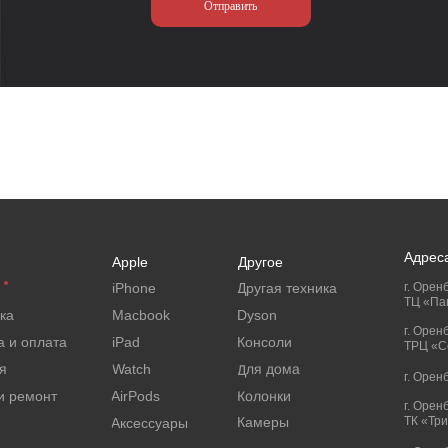
Отправить
Адрес
Apple
Другое
iPhone
Другая техника
г. Оренб
ТЦ «Па
ка
Macbook
Dyson
г. Орен
а и оплата
iPad
Консоли
ТРЦ «Се
Для дома
я
Watch
г. Орен
Колонки
и ремонт
AirPods
г. Орен
Камеры
ТК «Тр
Аксессуары