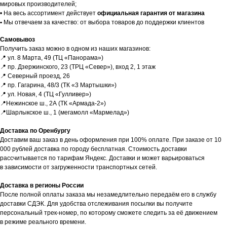
мировых производителей;
• На весь ассортимент действует
официальная гарантия от магазина
•
Мы отвечаем за качество: от выбора товаров до поддержки клиентов
Доставка и оплата
Самовывоз
Получить заказ можно в одном из наших магазинов:
📍 ул. 8 Марта, 49 (ТЦ «Панорама»)
📍 пр. Дзержинского, 23 (ТРЦ «Север»), вход 2, 1 этаж
📍 Северный проезд, 26
📍 пр. Гагарина, 48/3 (ТК «3 Мартышки»)
📍 ул. Новая, 4 (ТЦ «Гулливер»)
📍Нежинское ш., 2А (ТК «Армада-2»)
📍Шарлыкское ш., 1 (мегамолл «Мармелад»)
ЕСЛИ ВЫ
НЕ НАШЛИ
Доставка по Оренбургу
В КАТАЛОГЕ
ТО, ЧТО
Доставим ваш заказ в день оформления при 100% оплате. При заказе от 10
НУЖНО?
000 рублей доставка по городу бесплатная. Стоимость доставки
рассчитывается по тарифам Яндекс. Доставки и может варьироваться
Мы можем специально для вас
в зависимости от загруженности транспортных сетей.
заказать необходимое устройство.
Для этого оставьте заявку на сайте
Доставка в регионы России
и наш менеджер свяжется с вами
После полной оплаты заказа мы незамедлительно передаём его в службу
в ближайшее время.
доставки СДЭК. Для удобства отслеживания посылки вы получите
персональный трек-номер, по которому сможете следить за её движением
Доставка осуществляется
в режиме реального времени.