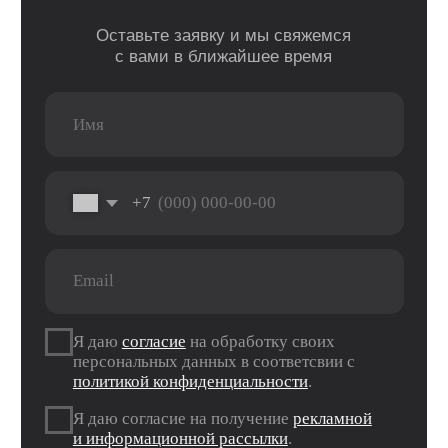
Рассрочка
Macbook
Dyson
Доставка
iPad
Консоли
и оплата
Watch
Гарантия
Для дома
AirPods
Сервис и
Колонки
ремонт
Аксессуары
Камеры
Адреса
г. Оренбург, ул. 8 марта д. 49
ТЦ «Панорама»
г. Оренбург, пр. Дзержинского д. 23
ТРЦ «Север» 2 вход, 1 этаж
г. Оренбург, проезд Северный д. 26
г. Оренбург, пр. Гагарина 48/3
ТК «Три Мартышки»
г. Оренбург, Нежинское ш. 2А
ТЦ «Армада 2»
г. Оренбург, ул. Новая д. 4
ТЦ «Гулливер»