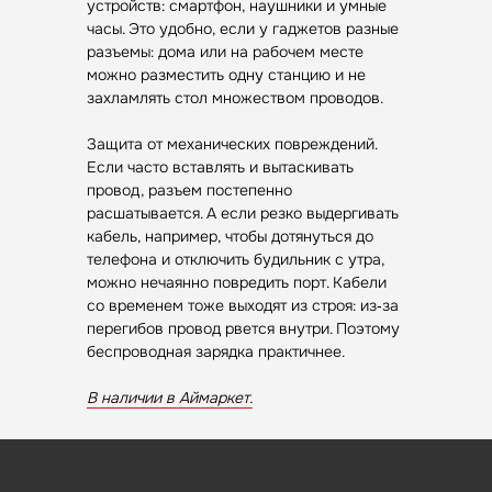
устройств: смартфон, наушники и умные
ремонт
Аксессуары
часы. Это удобно, если у гаджетов разные
Камеры
разъемы: дома или на рабочем месте
Адреса
можно разместить одну станцию и не
захламлять стол множеством проводов.
г. Оренбург, ул. 8 марта д. 49
ТЦ «Панорама»
Защита от механических повреждений.
г. Оренбург, пр. Дзержинского д. 23
ТРЦ «Север» 2 вход, 1 этаж
Если часто вставлять и вытаскивать
провод, разъем постепенно
г. Оренбург, проезд Северный д. 26
расшатывается. А если резко выдергивать
г. Оренбург, пр. Гагарина 48/3
кабель, например, чтобы дотянуться до
ТК «Три Мартышки»
телефона и отключить будильник с утра,
г. Оренбург, Нежинское ш. 2А
можно нечаянно повредить порт. Кабели
ТЦ «Армада 2»
со временем тоже выходят из строя: из‑за
г. Оренбург, ул. Новая д. 4
перегибов провод рвется внутри. Поэтому
ТЦ «Гулливер»
беспроводная зарядка практичнее.
Контакты
В наличии в Аймаркет.
Вконтакте
Instagram*
Telegram
*Признан экстремистской организацией
и запрещен на территории РФ.
Данные ИП