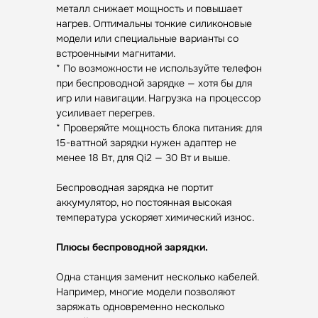
металл снижает мощность и повышает
нагрев. Оптимальны тонкие силиконовые
модели или специальные варианты со
встроенными магнитами.
* По возможности не используйте телефон
при беспроводной зарядке — хотя бы для
игр или навигации. Нагрузка на процессор
усиливает перегрев.
Передовой магазин и сервисный
* Проверяйте мощность блока питания: для
центр техники Apple
15-ваттной зарядки нужен адаптер не
менее 18 Вт, для Qi2 — 30 Вт и выше.
Каталог
Беспроводная зарядка не портит
аккумулятор, но постоянная высокая
температура ускоряет химический износ.
Услуги
Apple
Другое
Другая
iPhone
Trade-In
Плюсы беспроводной зарядки.
техника
Рассрочка
Macbook
Dyson
Доставка
iPad
Одна станция заменит несколько кабелей.
Консоли
и оплата
Например, многие модели позволяют
Watch
Гарантия
Для дома
заряжать одновременно несколько
AirPods
Сервис и
Колонки