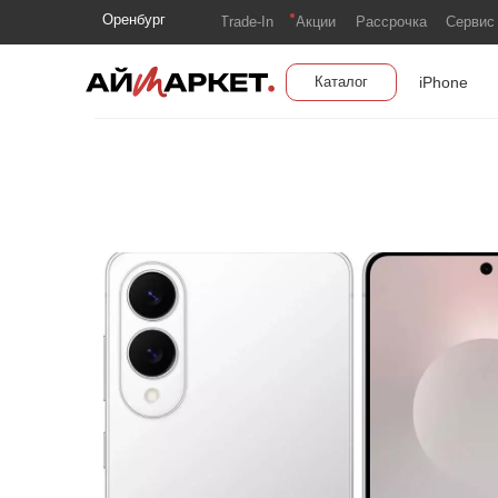
Оренбург
Trade-In
Акции
Рассрочка
Сервис
iPhone
Каталог