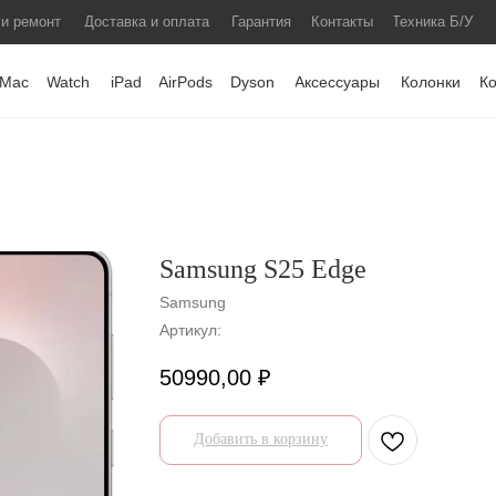
 и ремонт
Доставка и оплата
Гарантия
Контакты
Техника Б/У
Mac
Watch
iPad
AirPods
Dyson
Аксессуары
Колонки
К
Samsung S25 Edge
Samsung
Артикул:
50990,00
₽
Добавить в корзину