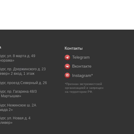
а
Контакты
ург, ул. 8 марта д. 49
Telegram
норама»
Вконтакте
бург, пр. Дзержинского д. 23
вер» 2 вход, 1 этаж
Instagram*
бург, проезд Северный д. 26
*Признан экстремистской
организацией и запрещен
бург, пр. Гагарина 48/3
на территории РФ.
и Мартышки»
бург, Нежинское ш. 2А
мада 2»
ург, ул. Новая д. 4
лливер»