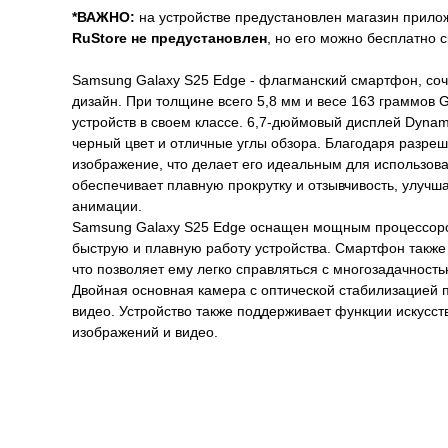
*ВАЖНО:
на устройстве предустановлен магазин прил
RuStore
не предустановлен
, но его можно бесплатно 
Samsung Galaxy S25 Edge - флагманский смартфон, со
дизайн. При толщине всего 5,8 мм и весе 163 граммов G
устройств в своем классе. 6,7-дюймовый дисплей Dynam
черный цвет и отличные углы обзора. Благодаря разре
изображение, что делает его идеальным для использова
обеспечивает плавную прокрутку и отзывчивость, улучш
анимации.
Samsung Galaxy S25 Edge оснащен мощным процессором S
быструю и плавную работу устройства. Смартфон такж
что позволяет ему легко справляться с многозадачност
Двойная основная камера с оптической стабилизацией 
видео. Устройство также поддерживает функции искусст
изображений и видео.