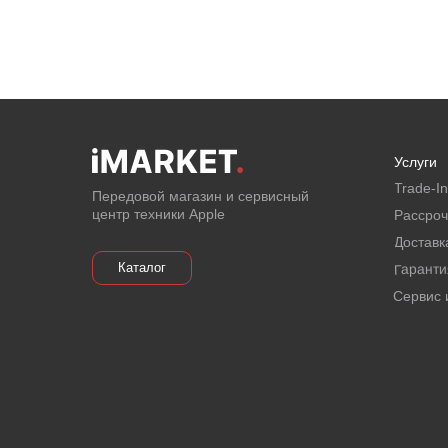
Услуги
Email
Trade-In
Передовой магазин и сервисный
центр техники Apple
Рассроч
Я соглашаюсь с политикой
Доставк
конфиденциальности
Каталог
Гаранти
Отправить
Сервис 