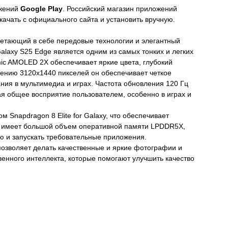
ожений
Google Play
. Российский магазин приложений
скачать с официального сайта и установить вручную.
четающий в себе передовые технологии и элегантный
alaxy S25 Edge является одним из самых тонких и легких
ic AMOLED 2X обеспечивает яркие цвета, глубокий
шению 3120x1440 пикселей он обеспечивает четкое
ния в мультимедиа и играх. Частота обновления 120 Гц
ая общее восприятие пользователем, особенно в играх и
napdragon 8 Elite for Galaxy, что обеспечивает
е имеет большой объем оперативной памяти LPDDR5X,
ью и запускать требовательные приложения.
позволяет делать качественные и яркие фотографии и
венного интеллекта, которые помогают улучшить качество