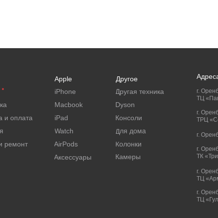
Адрес
Apple
Другое
iPhone
Другая техника
г. Оренб
ТЦ «Па
ка
Macbook
Dyson
г. Орен
а и оплата
iPad
Консоли
ТРЦ «Се
Для дома
я
Watch
г. Орен
Колонки
и ремонт
AirPods
г. Орен
Камеры
ТК «Тр
Аксессуары
г. Орен
ТЦ «Ар
г. Оренб
ТЦ «Гу