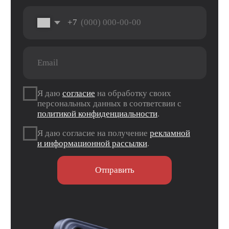
iPhone
Trade-In
Другая техника
Рассрочка
Macbook
Dyson
Доставка
iPad
Консоли
и оплата
Watch
Гарантия
Для дома
AirPods
Сервис и
Колонки
ремонт
Аксессуары
Камеры
Адреса
г. Оренбург, ул. 8 марта д. 49
ТЦ «Панорама»
г. Оренбург, пр. Дзержинского д. 23
ТРЦ «Север» 2 вход, 1 этаж
г. Оренбург, проезд Северный д. 26
г. Оренбург, пр. Гагарина 48/3
ТК «Три Мартышки»
г. Оренбург, Нежинское ш. 2А
ТЦ «Армада 2»
г. Оренбург, ул. Новая д. 4
ТЦ «Гулливер»