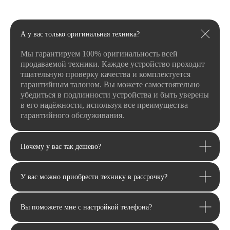
Оставьте заявку и мы свяжемся
с вами в ближайшее время
А у вас только оригинальная техника?
Мы гарантируем 100% оригинальность всей
продаваемой техники. Каждое устройство проходит
тщательную проверку качества и комплектуется
+7
гарантийным талоном. Вы можете самостоятельно
убедиться в подлинности устройства и быть уверены
в его надёжности, используя все преимущества
гарантийного обслуживания.
Я даю
согласие
на
обработку своих
персональных данных
в соответсвии с
Почему у вас так дешево?
политикой
конфиденциальности
.
Я даю согласие на получение
рекламной
и информационной рассылки
.
У вас можно приобрести технику в рассрочку?
Отправить
Вы поможете мне с настройкой телефона?