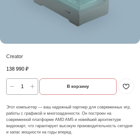
Creator
138 990
₽
ЕСЛИ ВЫ
НЕ НАШЛИ
В корзину
В КАТАЛОГЕ
ТО, ЧТО
НУЖНО?
Мы можем специально для вас
Этот компьютер — ваш надежный партнер для современных игр,
заказать необходимое устройство.
работы с графикой и многозадачности. Он построен на
Для этого оставьте заявку на сайте
современной платформе AMD AM5 и новейшей архитектуре
и наш менеджер свяжется с вами
видеокарт, что гарантирует высокую производительность сегодня
в ближайшее время.
и запас мощности на годы вперед.
Доставка осуществляется