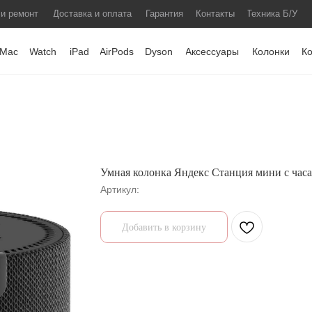
 и ремонт
Доставка и оплата
Гарантия
Контакты
Техника Б/У
Mac
Watch
iPad
AirPods
Dyson
Аксессуары
Колонки
К
Умная колонка Яндекс Станция мини с час
Артикул:
Добавить в корзину