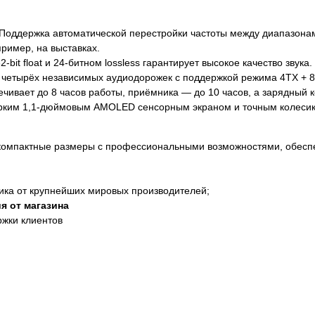
Поддержка автоматической перестройки частоты между диапазонам
ример, на выставках.
it float и 24-битном lossless гарантирует высокое качество звука.
 четырёх независимых аудиодорожек с поддержкой режима 4TX + 8
чивает до 8 часов работы, приёмника — до 10 часов, а зарядный к
ким 1,1-дюймовым AMOLED сенсорным экраном и точным колесико
компактные размеры с профессиональными возможностями, обеспеч
ика от крупнейших мировых производителей;
я от магазина
ржки клиентов