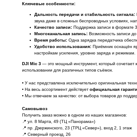
Ключевые особенности:
Дальность передачи и стабильность сигнала:
звука даже в сложных беспроводных условиях, нап
Качество записи:
Поддержка записи в формате 32-b
Многоканальная запись:
Возможность записи до
Время работы:
Одна зарядка передатчика обеспе
Удобство использования:
Приёмник оснащён яр
настройкам усиления, уровню заряда и режимам.
DJI Mic 3
— это мощный инструмент, который сочетает 
использовании для различных типов съёмок.
Гарантии
•
У нас представлена исключительно оригинальная техн
• На весь ассортимент действует
официальная гаранти
•
Мы отвечаем за качество: от выбора товаров до подде
Доставка и оплата
Самовывоз
Получить заказ можно в одном из наших магазинов:
📍 ул. 8 Марта, 49 (ТЦ «Панорама»)
📍 пр. Дзержинского, 23 (ТРЦ «Север»), вход 2, 1 этаж
📍 Северный проезд, 26