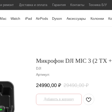
 и ремонт
Доставка и оплата
Гарантия
Контакты
Техника Б/У
Mac
Watch
iPad
AirPods
Dyson
Аксессуары
Колонки
К
Микрофон DJI MIC 3 (2 TX + 
DJI
Артикул:
24990,00
₽
29490,00
₽
Добавить в корзину