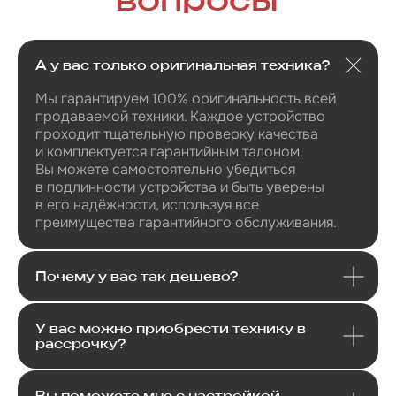
Я даю
согласие
на
обработку своих
А у вас только оригинальная техника?
персональных данных
в соответсвии с
политикой
конфиденциальности
.
Мы гарантируем 100% оригинальность всей
Я даю согласие на получение
продаваемой техники. Каждое устройство
рекламной и информационной
проходит тщательную проверку качества
рассылки
.
и комплектуется гарантийным талоном.
Вы можете самостоятельно убедиться
Отправить
в подлинности устройства и быть уверены
в его надёжности, используя все
преимущества гарантийного обслуживания.
Почему у вас так дешево?
У вас можно приобрести технику в
рассрочку?
Вы поможете мне с настройкой