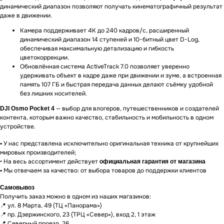
динамический диапазон позволяют получать кинематографичный результат
даже в движении.
Камера поддерживает 4K до 240 кадров/с, расширенный
динамический диапазон 14 ступеней и 10-битный цвет D-Log,
обеспечивая максимальную детализацию и гибкость
цветокоррекции.
Обновлённая система ActiveTrack 7.0 позволяет уверенно
удерживать объект в кадре даже при движении и зуме, а встроенная
память 107 ГБ и быстрая передача данных делают съёмку удобной
без лишних носителей.
— выбор для влогеров, путешественников и создателей
DJI Osmo Pocket 4
контента, которым важно качество, стабильность и мобильность в одном
устройстве.
Гарантии
У нас представлена исключительно оригинальная техника от крупнейших
•
мировых производителей;
• На весь ассортимент действует
официальная гарантия от магазина
Мы отвечаем за качество: от выбора товаров до поддержки клиентов
•
Доставка и оплата
Самовывоз
Получить заказ можно в одном из наших магазинов:
📍 ул. 8 Марта, 49 (ТЦ «Панорама»)
📍 пр. Дзержинского, 23 (ТРЦ «Север»), вход 2, 1 этаж
📍 Северный проезд, 26