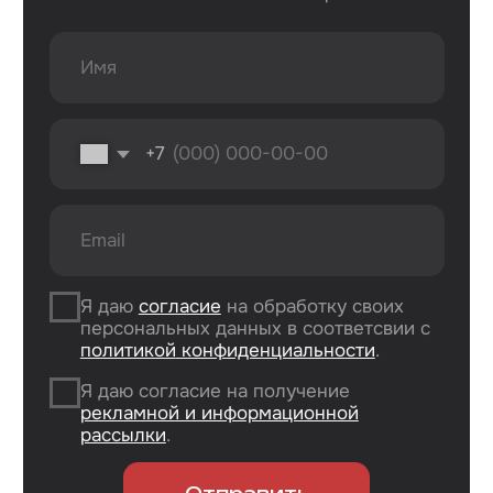
г. Оренбург, ул. 8 марта д. 49
ТЦ «Панорама»
г. Оренбург, пр. Дзержинского д. 23
ТРЦ «Север» 2 вход, 1 этаж
г. Оренбург, проезд Северный д. 26
г. Оренбург, пр. Гагарина 48/3
ТК «Три Мартышки»
г. Оренбург, Нежинское ш. 2А
ТЦ «Армада 2»
г. Оренбург, ул. Новая д. 4
ТЦ «Гулливер»
Контакты
Вконтакте
Instagram*
Telegram
*Признан экстремистской организацией
и запрещен на территории РФ.
Данные ИП
Политика конфиденциальности
Согласие на обработку персональных данных
Согласие на информационную рассылку