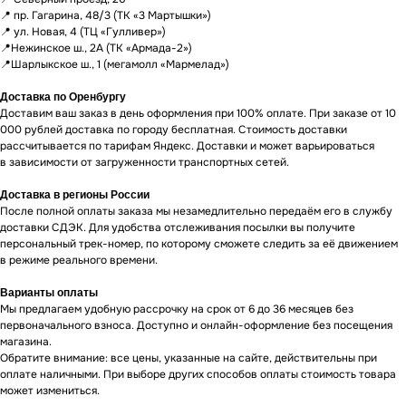
ЕСЛИ ВЫ
НЕ НАШЛИ
📍 пр. Гагарина, 48/3 (ТК «3 Мартышки»)
В КАТАЛОГЕ
ТО, ЧТО
📍 ул. Новая, 4 (ТЦ «Гулливер»)
НУЖНО?
📍Нежинское ш., 2А (ТК «Армада-2»)
📍Шарлыкское ш., 1 (мегамолл «Мармелад»)
Мы можем специально для вас
заказать необходимое устройство.
Доставка по Оренбургу
Для этого оставьте заявку на сайте
Доставим ваш заказ в день оформления при 100% оплате. При заказе от 10
и наш менеджер свяжется с вами
000 рублей доставка по городу бесплатная. Стоимость доставки
в ближайшее время.
рассчитывается по тарифам Яндекс. Доставки и может варьироваться
в зависимости от загруженности транспортных сетей.
Доставка осуществляется
в кратчайшие сроки — всего 2−4 дня.
Доставка в регионы России
(Подробнее у менеджера)
После полной оплаты заказа мы незамедлительно передаём его в службу
доставки СДЭК. Для удобства отслеживания посылки вы получите
персональный трек-номер, по которому сможете следить за её движением
Оставить заявку
в режиме реального времени.
Варианты оплаты
Мы предлагаем удобную рассрочку на срок от 6 до 36 месяцев без
первоначального взноса. Доступно и онлайн-оформление без посещения
магазина.
Обратите внимание: все цены, указанные на сайте, действительны при
оплате наличными. При выборе других способов оплаты стоимость товара
может измениться.