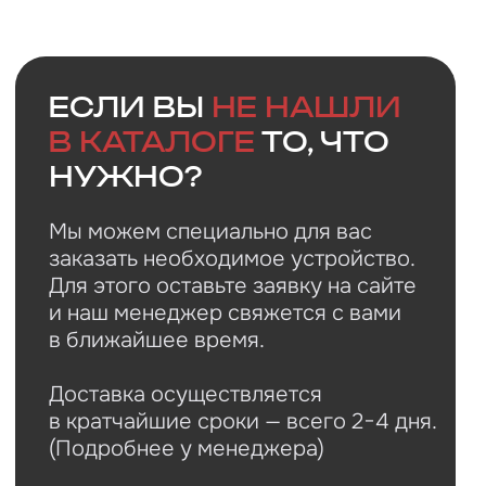
Faq
Ответы на
частые
вопросы