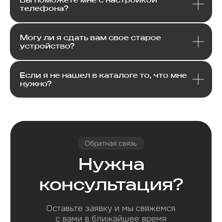
телефона?
Email
Могу ли я сдать вам свое старое
устройство?
Я соглашаюсь с политикой конфиденциальности
Передовой магазин и сервисный
центр техники Apple
Отправить
Если я не нашел в каталоге то, что мне
нужно?
Каталог
Услуги
Apple
Другое
Другая
iPhone
Trade-In
техника
Рассрочка
Macbook
Dyson
Доставка
iPad
Консоли
и оплата
Watch
Гарантия
Для дома
AirPods
Сервис и
Колонки
ремонт
Аксессуары
Камеры
Адреса