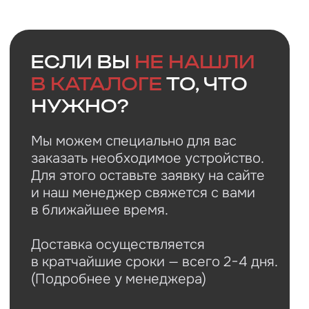
Faq
Ответы на
частые
вопросы