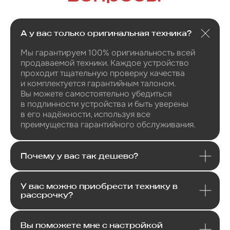
А у вас только оригинальная техника?
Я даю
согласие
на
обработку своих
персональных данных
в соответсвии с
политикой
конфиденциальности
.
Мы гарантируем 100% оригинальность всей
продаваемой техники. Каждое устройство
Я даю согласие на получение
рекламной и информационной
проходит тщательную проверку качества
рассылки
.
и комплектуется гарантийным талоном.
Вы можете самостоятельно убедиться
Отправить
в подлинности устройства и быть уверены
в его надёжности, используя все
преимущества гарантийного обслуживания.
Почему у вас так дешево?
У вас можно приобрести технику в
рассрочку?
Вы поможете мне с настройкой