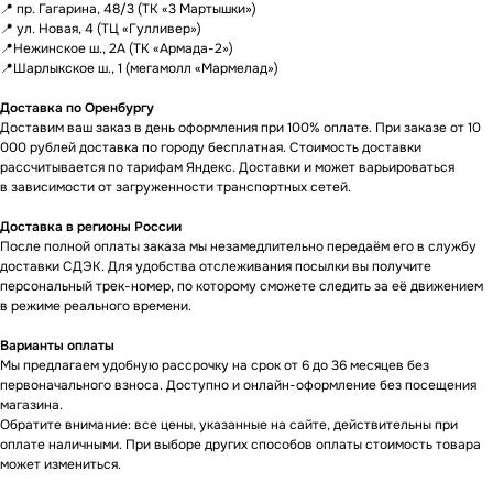
📍 пр. Гагарина, 48/3 (ТК «3 Мартышки»)
В КАТАЛОГЕ
ТО, ЧТО
📍 ул. Новая, 4 (ТЦ «Гулливер»)
НУЖНО?
📍Нежинское ш., 2А (ТК «Армада-2»)
📍Шарлыкское ш., 1 (мегамолл «Мармелад»)
Мы можем специально для вас
Доставка по Оренбургу
заказать необходимое устройство.
Доставим ваш заказ в день оформления при 100% оплате. При заказе от 10
Для этого оставьте заявку на сайте
000 рублей доставка по городу бесплатная. Стоимость доставки
и наш менеджер свяжется с вами
рассчитывается по тарифам Яндекс. Доставки и может варьироваться
в ближайшее время.
в зависимости от загруженности транспортных сетей.
Доставка осуществляется
в кратчайшие сроки — всего 2−4 дня.
Доставка в регионы России
(Подробнее у менеджера)
После полной оплаты заказа мы незамедлительно передаём его в службу
доставки СДЭК. Для удобства отслеживания посылки вы получите
персональный трек-номер, по которому сможете следить за её движением
Оставить заявку
в режиме реального времени.
Варианты оплаты
Мы предлагаем удобную рассрочку на срок от 6 до 36 месяцев без
первоначального взноса. Доступно и онлайн-оформление без посещения
магазина.
Обратите внимание: все цены, указанные на сайте, действительны при
оплате наличными. При выборе других способов оплаты стоимость товара
может измениться.