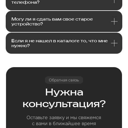
телефона?
Email
Могу ли я сдать вам свое старое
устройство?
Я соглашаюсь с политикой конфиденциальности
Передовой магазин и сервисный
центр техники Apple
Отправить
Если я не нашел в каталоге то, что мне
нужно?
Каталог
Услуги
Apple
Другое
Другая
iPhone
Trade-In
техника
Рассрочка
Macbook
Dyson
Доставка
iPad
Консоли
и оплата
Watch
Гарантия
Для дома
AirPods
Сервис и
Колонки
ремонт
Аксессуары
Камеры
Адреса