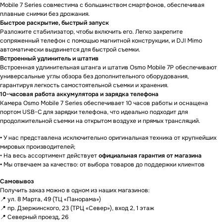
Mobile 7 Series совместима с большинством смартфонов, обеспечивая
плавные снимки без дрожания.
Быстрое раскрытие, быстрый запуск
Разложите стабилизатор, чтобы включить его. Легко закрепите
сопряженный телефон с помощью магнитной конструкции, и DJI Mimo
автоматически выдвинется для быстрой съемки.
Встроенный удлинитель и штатив
Встроенная удлинительная штанга и штатив Osmo Mobile 7P обеспечивают
универсальные углы обзора без дополнительного оборудования,
гарантируя легкость самостоятельной съемки и хранения.
10-часовая работа аккумулятора и зарядка телефона
Камера Osmo Mobile 7 Series обеспечивает 10 часов работы и оснащена
портом USB-C для зарядки телефона, что идеально подходит для
продолжительной съемки на открытом воздухе и прямых трансляций.
Гарантии
•
У нас представлена исключительно оригинальная техника от крупнейших
мировых производителей;
• На весь ассортимент действует
официальная гарантия от магазина
•
Мы отвечаем за качество: от выбора товаров до поддержки клиентов
Доставка и оплата
Самовывоз
Получить заказ можно в одном из наших магазинов:
📍 ул. 8 Марта, 49 (ТЦ «Панорама»)
📍 пр. Дзержинского, 23 (ТРЦ «Север»), вход 2, 1 этаж
📍 Северный проезд, 26
ЕСЛИ ВЫ
НЕ НАШЛИ