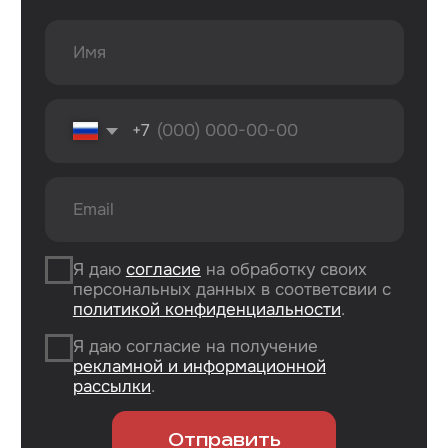
г. Оренбург, ул. 8 марта д. 49
ТЦ «Панорама»
г. Оренбург, пр. Дзержинского д. 23
ТРЦ «Север» 2 вход, 1 этаж
г. Оренбург, проезд Северный д. 26
г. Оренбург, пр. Гагарина 48/3
ТК «Три Мартышки»
г. Оренбург, Нежинское ш. 2А
ТЦ «Армада 2»
г. Оренбург, ул. Новая д. 4
ТЦ «Гулливер»
Контакты
Вконтакте
Instagram*
Telegram
*Признан экстремистской организацией
и запрещен на территории РФ.
Данные ИП
Политика конфиденциальности
Согласие на обработку персональных данных
Согласие на информационную рассылку