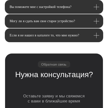
Вы поможете мне с настройкой телефона?
Email
Могу ли я сдать вам свое старое устройство?
Я соглашаюсь с политикой конфиденциальности
Передовой магазин и сервисный
центр техники Apple
Отправить
Если я не нашел в каталоге то, что мне нужно?
Каталог
Услуги
Apple
Другое
iPhone
Trade-In
Другая техника
Рассрочка
Macbook
Dyson
Доставка
iPad
Консоли
и оплата
Watch
Гарантия
Для дома
AirPods
Сервис и
Колонки
ремонт
Аксессуары
Камеры
Адреса