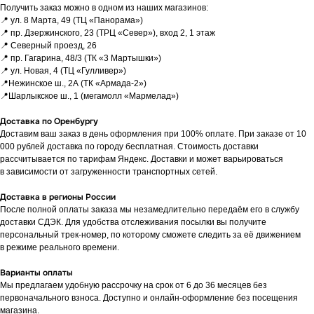
Получить заказ можно в одном из наших магазинов:
📍 ул. 8 Марта, 49 (ТЦ «Панорама»)
📍 пр. Дзержинского, 23 (ТРЦ «Север»), вход 2, 1 этаж
ЕСЛИ ВЫ
НЕ НАШЛИ
📍 Северный проезд, 26
В КАТАЛОГЕ
ТО, ЧТО
📍 пр. Гагарина, 48/3 (ТК «3 Мартышки»)
НУЖНО?
📍 ул. Новая, 4 (ТЦ «Гулливер»)
📍Нежинское ш., 2А (ТК «Армада-2»)
Мы можем специально для вас
📍Шарлыкское ш., 1 (мегамолл «Мармелад»)
заказать необходимое устройство.
Для этого оставьте заявку на сайте
Доставка по Оренбургу
и наш менеджер свяжется с вами
Доставим ваш заказ в день оформления при 100% оплате. При заказе от 10
в ближайшее время.
000 рублей доставка по городу бесплатная. Стоимость доставки
рассчитывается по тарифам Яндекс. Доставки и может варьироваться
Доставка осуществляется
в зависимости от загруженности транспортных сетей.
в кратчайшие сроки — всего 2−4 дня.
(Подробнее у менеджера)
Доставка в регионы России
После полной оплаты заказа мы незамедлительно передаём его в службу
доставки СДЭК. Для удобства отслеживания посылки вы получите
Оставить заявку
персональный трек-номер, по которому сможете следить за её движением
в режиме реального времени.
Варианты оплаты
Мы предлагаем удобную рассрочку на срок от 6 до 36 месяцев без
первоначального взноса. Доступно и онлайн-оформление без посещения
магазина.