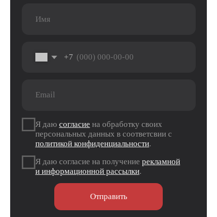
г. Оренбург, ул. 8 марта д. 49
ТЦ «Панорама»
г. Оренбург, пр. Дзержинского д. 23
ТРЦ «Север» 2 вход, 1 этаж
г. Оренбург, проезд Северный д. 26
г. Оренбург, пр. Гагарина 48/3
ТК «Три Мартышки»
г. Оренбург, Нежинское ш. 2А
ТЦ «Армада 2»
г. Оренбург, ул. Новая д. 4
ТЦ «Гулливер»
Контакты
Вконтакте
Instagram*
Telegram
*Признан экстремистской организацией и
запрещен на территории РФ.
Данные ИП
Политика конфиденциальности
Согласие на обработку персональных данных
Согласие на информационную рассылку