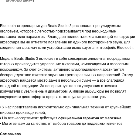
от способа оплаты.
О товаре
Гарантии
Доставка и оплата
О товаре
Bluetooth-стереогарнитура Beats Studio 3 располагает регулируемым
оголовьем, которое с легкостью подстраивается под необходимые
пользователю параметры. Благодаря полностью охватывающей конструкции
аксессуара вы не отметите появление ни единого постороннего звука. Для
соединения с различными устройствами используется интерфейс Bluetooth.
Модель Beats Studio 3 включает в себя сенсорные элементы, посредством
которых производится управление вызовами, композициями и голосовым
помощником. За счет системы активного шумоподавления достигается
беспрецедентное качество звучания треков различных направлений. Этому
аксессуару найдется место даже в небольшой сумке — а все благодаря
складной конструкции. За невероятную полноту звучания отвечают
излучатели с увеличенным диаметром. А мягкие амбушюры не позволят
ощущениям дискомфорта прервать эксплуатацию гарнитуры.
Гарантии
•
У нас представлена исключительно оригинальная техника от крупнейших
мировых производителей;
официальная гарантия от магазина
• На весь ассортимент действует
•
Мы отвечаем за качество: от выбора товаров до поддержки клиентов
Доставка и оплата
Самовывоз