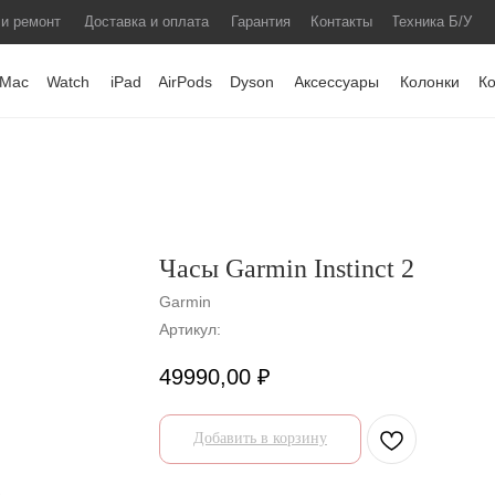
 и ремонт
Доставка и оплата
Гарантия
Контакты
Техника Б/У
Mac
Watch
iPad
AirPods
Dyson
Аксессуары
Колонки
К
Часы Garmin Instinct 2
Garmin
Артикул:
49990,00
₽
Добавить в корзину