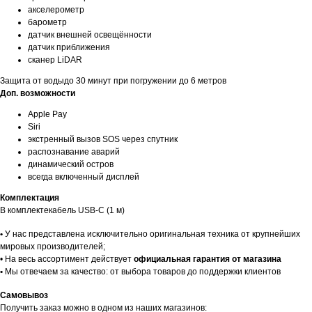
акселерометр
барометр
датчик внешней освещённости
датчик приближения
сканер LiDAR
Faq
Защита от водыдо 30 минут при погружении до 6 метров
Ответы на
частые вопросы
Доп. возможности
Apple Pay
Siri
экстренный вызов SOS через спутник
распознавание аварий
динамический остров
всегда включенный дисплей
Комплектация
В комплектекабель USB-С (1 м)
Гарантии
•
У нас представлена исключительно оригинальная техника от крупнейших
мировых производителей;
• На весь ассортимент действует
официальная гарантия от магазина
•
Мы отвечаем за качество: от выбора товаров до поддержки клиентов
Доставка и оплата
Самовывоз
Получить заказ можно в одном из наших магазинов: