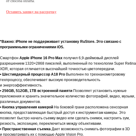
от способа оплаты.
Оставить заявку на рассрочку
О товаре
Характеристики
Гарантии
Доставка и оплата
О товаре
*Важно: iPhone не поддерживает установку RuStore. Это связано с
программными ограничениями iOS.
Смартфон
Apple iPhone 16 Pro Max
получил 6,9-дюймовый дисплей
разрешением 1320×2868 пикселей, выполненный по технологии Super Retina
XDR, которая отличается высочайшей точностью цветопередачи.
•
Шестиядерный процессор А18 Pro
Выполнен по трехнанометровому
техпроцессу, обеспечивает высокую производительность
и энергоэффективность.
•
256GB, 512GB, 1ТВ встроенной памяти
Позволяет установить нужные
приложения и хранить значительное количество фотографий, видео, музыки,
различных документов.
•
Кнопка управления камерой
На боковой грани расположена сенсорная
кнопка, предоставляющая быстрый доступ к инструментам камеры. Это
позволит быстро начать съемку видео или сделать снимок, настроить зум,
резкость, экспозицию, переключиться между объективами.
•
Пространственная съемка
Дает возможность снимать фотографии в 3D
и просматривать их с помощью Apple Vision Pro.