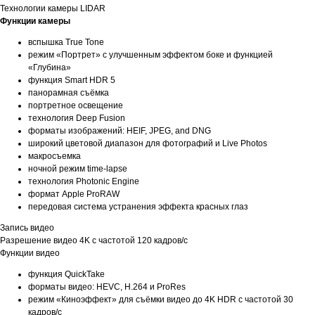
Технологии камеры LIDAR
Функции камеры
вспышка True Tone
режим «Портрет» с улучшенным эффектом боке и функцией
«Глубина»
функция Smart HDR 5
панорамная съёмка
портретное освещение
технология Deep Fusion
форматы изображений: HEIF, JPEG, and DNG
широкий цветовой диапазон для фотографий и Live Photos
макросъемка
ночной режим time-lapse
технология Photonic Engine
формат Apple ProRAW
передовая система устранения эффекта красных глаз
Запись видео
Разрешение видео 4K с частотой 120 кадров/ с
Функции видео
функция QuickTake
форматы видео: HEVC, H.264 и ProRes
режим «Киноэффект» для съёмки видео до 4K HDR с частотой 30
кадров/с