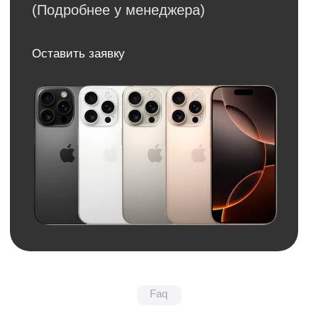
Email
Я соглашаюсь с политикой конфиденциальности
Передовой магазин и сервисный
центр техники Apple
Отправить
Каталог
Услуги
Apple
Другое
iPhone
Trade-In
Другая техника
Рассрочка
Macbook
Dyson
Доставка
iPad
Консоли
и оплата
Watch
Гарантия
Для дома
AirPods
Сервис и
Колонки
ремонт
Аксессуары
Камеры
Адреса
г. Оренбург, ул. 8 марта д. 49