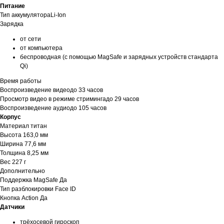
Питание
Тип аккумулятораLi-Ion
ЕСЛИ ВЫ
НЕ НАШЛИ
Зарядка
В КАТАЛОГЕ
ТО, ЧТО
от сети
НУЖНО?
от компьютера
беспроводная (с помощью MagSafe и зарядных устройств стандарта
Мы можем специально для вас
Qi)
заказать необходимое устройство.
Для этого оставьте заявку на сайте
Время работы
и наш менеджер свяжется с вами
Воспроизведение видеодо 33 часов
в ближайшее время.
Просмотр видео в режиме стримингадо 29 часов
Воспроизведение аудиодо 105 часов
Доставка осуществляется
Корпус
в кратчайшие сроки — всего 2−4 дня.
Материал титан
(Подробнее у менеджера)
Высота 163,0 мм
Ширина 77,6 мм
Толщина 8,25 мм
Оставить заявку
Вес 227 г
Дополнительно
Поддержка MagSafe Да
Тип разблокировки Face ID
Кнопка Action Да
Датчики
трёхосевой гироскоп