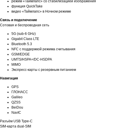
режим «Таймлапс» со стабилизацией изображения
функция QuickTake
видео «Таймлапс» в Ночном режиме
Связь и подключение
Сотовая и беспроводная сеть
5G (sub‑6 GHz)
Gigabit Class LTE
Bluetooth 5.3
NFC с поддержкой режима считывания
GSM/EDGE
UMTS/​HSPA+/​DC-HSDPA
MIMO
Экспресс‑карты с резервным питанием
Навигация
GPS
ГЛОНАСС
Galileo
QZSS
BeiDou
NavIC
Разъём USB Type-C
SIM-карта dual-SIM