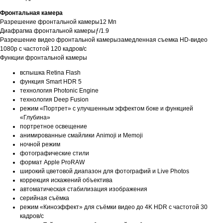
Фронтальная камера
Разрешение фронтальной камеры12 Мп
Диафрагма фронтальной камерыƒ/1.9
Разрешение видео фронтальной камерызамедленная съемка HD-видео
1080p с частотой 120 кадров/с
Функции фронтальной камеры
вспышка Retina Flash
функция Smart HDR 5
технология Photonic Engine
технология Deep Fusion
режим «Портрет» с улучшенным эффектом боке и функцией
«Глубина»
портретное освещение
анимированные смайлики Animoji и Memoji
ночной режим
фотографические стили
формат Apple ProRAW
широкий цветовой диапазон для фотографий и Live Photos
коррекция искажений объектива
автоматическая стабилизация изображения
серийная съëмка
режим «Киноэффект» для съёмки видео до 4K HDR с частотой 30
кадров/с