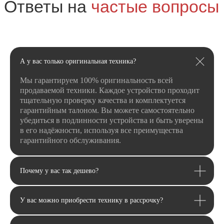
ТЦ «Панорама»
г. Оренбург, пр. Дзержинского д. 23
ТРЦ «Север» 2 вход, 1 этаж
г. Оренбург, проезд Северный д. 26
г. Оренбург, пр. Гагарина 48/3
А у вас только оригинальная техника?
ТК «Три Мартышки»
г. Оренбург, Нежинское ш. 2А
Мы гарантируем 100% оригинальность всей
ТЦ «Армада 2»
продаваемой техники. Каждое устройство проходит
тщательную проверку качества и комплектуется
г. Оренбург, ул. Новая д. 4
ТЦ «Гулливер»
гарантийным талоном. Вы можете самостоятельно
убедиться в подлинности устройства и быть уверены
Контакты
в его надёжности, используя все преимущества
гарантийного обслуживания.
Вконтакте
Instagram*
Telegram
*Признан экстремистской организацией и
запрещен на территории РФ.
Почему у вас так дешево?
Данные ИП
Политика конфиденциальности
Согласие на обработку персональных данных
У вас можно приобрести технику в рассрочку?
Согласие на информационную рассылку