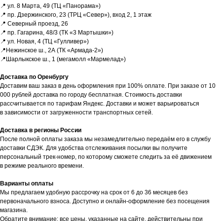
📍 ул. 8 Марта, 49 (ТЦ «Панорама»)
📍 пр. Дзержинского, 23 (ТРЦ «Север»), вход 2, 1 этаж
📍 Северный проезд, 26
📍 пр. Гагарина, 48/3 (ТК «3 Мартышки»)
📍 ул. Новая, 4 (ТЦ «Гулливер»)
📍Нежинское ш., 2А (ТК «Армада-2»)
📍Шарлыкское ш., 1 (мегамолл «Мармелад»)
Доставка по Оренбургу
Доставим ваш заказ в день оформления при 100% оплате. При заказе от 10
Обратная связь
000 рублей доставка по городу бесплатная. Стоимость доставки
Нужна консультация?
рассчитывается по тарифам Яндекс. Доставки и может варьироваться
в зависимости от загруженности транспортных сетей.
Доставка в регионы России
Оставьте заявку и мы свяжемся
После полной оплаты заказа мы незамедлительно передаём его в службу
с вами в ближайшее время
доставки СДЭК. Для удобства отслеживания посылки вы получите
персональный трек-номер, по которому сможете следить за её движением
в режиме реального времени.
Варианты оплаты
Мы предлагаем удобную рассрочку на срок от 6 до 36 месяцев без
+7
первоначального взноса. Доступно и онлайн-оформление без посещения
магазина.
Обратите внимание: все цены, указанные на сайте, действительны при