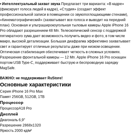
•
Интеллектуальный захват звука
Предлагает три варианта: «В кадре»
(фиксирует голоса людей в кадре), «Студия» (создает эффект
профессиональной записи в помещении со звукопоглощающими стенами),
«Кинематографический» (захватывает все голоса и выводит на передний
план). Основная и ультраширокоугольная тыловые камеры Apple iPhone 16
Pro обладают разрешением 48 Мп. Телескопический сенсор с поддержкой
пятикратного зума дает возможность получить видео и фото, в том числе
макро, высокой детализации. Большая диафрагма эффективно захватывает
свет и гарантирует отличные результаты даже при низком освещении.
Оптическая стабилизация обеспечивает четкость в сложных условиях.
Разрешение фронтальной камеры — 12 Мп. Apple iPhone 16 Pro оснащен
портом USB Type-C, поддерживает быструю и беспроводную зарядку
MagSafe.
Характеристики
ВАЖНО: не поддерживает RuStore!
Основные характеристики
Серия iPhone 16 Pro Max
Памят 256GB, 512GB, 1ТВ
Процессор
ПроцессорA18 Pro
Дисплей
Диагональ 6,9"
Разрешение 2868x1320
Яркость 2000 кд/м²