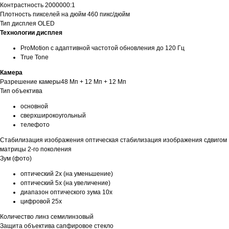
Контрастность 2000000:1
Плотность пикселей на дюйм 460 пикс/дюйм
Тип дисплея OLED
Технологии дисплея
ProMotion с адаптивной частотой обновления до 120 Гц
True Tone
Камера
Разрешение камеры48 Мп + 12 Мп + 12 Мп
Тип объектива
основной
сверхширокоугольный
телефото
Стабилизация изображения оптическая стабилизация изображения сдвигом
матрицы 2-го поколения
Зум (фото)
оптический 2x (на уменьшение)
оптический 5x (на увеличение)
диапазон оптического зума 10x
цифровой 25x
Количество линз семилинзовый
Защита объектива сапфировое стекло