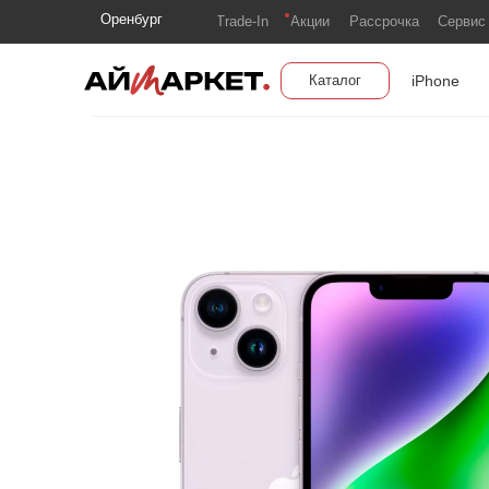
Оренбург
Trade-In
Акции
Рассрочка
Сервис
iPhone
Каталог