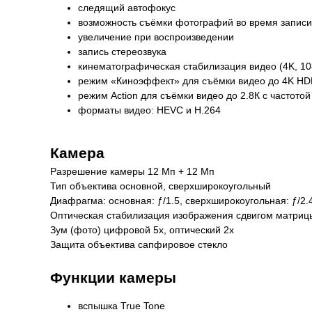
следящий автофокус
возможность съёмки фотографий во время записи
увеличение при воспроизведении
запись стереозвука
кинематографическая стабилизация видео (4K, 10
режим «Киноэффект» для съёмки видео до 4K HDR
режим Action для съёмки видео до 2.8К с частотой
форматы видео: HEVC и H.264
Камера
Разрешение камеры 12 Мп + 12 Мп
Тип объектива основной, сверхширокоугольный
Диафрагма: основная: ƒ/1.5, сверхшироко­угольная: ƒ/2.
Оптическая стабилизация изображения сдвигом матриц
Зум (фото) цифровой 5x, оптический 2x
Защита объектива сапфировое стекло
Функции камеры
вспышка True Tone