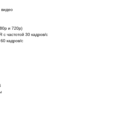
 видео
80p и 720p)
 с частотой 30 кадров/с
 60 кадров/с
4
ы