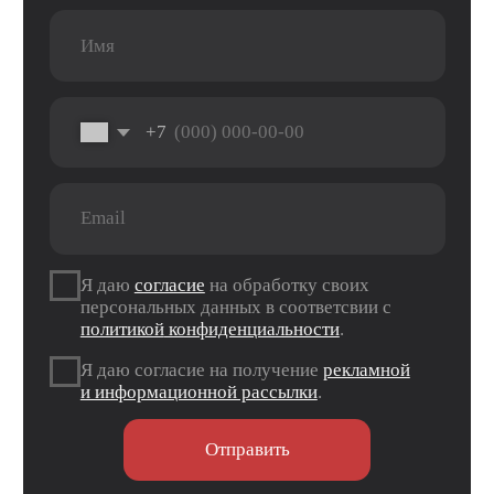
г. Оренбург, ул. 8 марта д. 49
ТЦ «Панорама»
г. Оренбург, пр. Дзержинского д. 23
ТРЦ «Север» 2 вход, 1 этаж
г. Оренбург, проезд Северный д. 26
г. Оренбург, пр. Гагарина 48/3
ТК «Три Мартышки»
г. Оренбург, Нежинское ш. 2А
ТЦ «Армада 2»
г. Оренбург, ул. Новая д. 4
ТЦ «Гулливер»
Контакты
Вконтакте
Instagram*
Telegram
*Признан экстремистской организацией и
запрещен на территории РФ.
Данные ИП
Политика конфиденциальности
Согласие на обработку персональных данных
Согласие на информационную рассылку