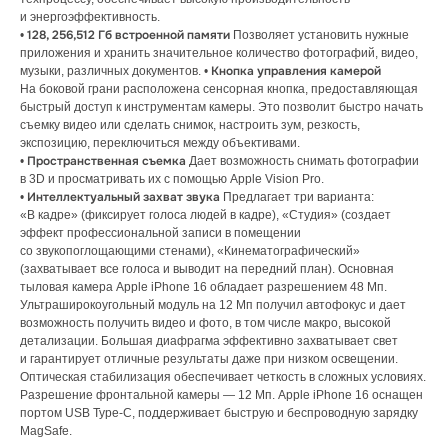
ЕСЛИ ВЫ
НЕ НАШЛИ
и энергоэффективность.
В КАТАЛОГЕ
ТО, ЧТО
128, 256,512 Гб встроенной памяти
•
Позволяет установить нужные
НУЖНО?
приложения и хранить значительное количество фотографий, видео,
Кнопка управления камерой
музыки, различных документов. •
Мы можем специально для вас
На боковой грани расположена сенсорная кнопка, предоставляющая
заказать необходимое устройство.
быстрый доступ к инструментам камеры. Это позволит быстро начать
Для этого оставьте заявку на сайте
съемку видео или сделать снимок, настроить зум, резкость,
и наш менеджер свяжется с вами
экспозицию, переключиться между объективами.
в ближайшее время.
Пространственная съемка
•
Дает возможность снимать фотографии
в 3D и просматривать их с помощью Apple Vision Pro.
Доставка осуществляется
Интеллектуальный захват звука
•
Предлагает три варианта:
в кратчайшие сроки — всего 2−4 дня.
«В кадре» (фиксирует голоса людей в кадре), «Студия» (создает
(Подробнее у менеджера)
эффект профессиональной записи в помещении
со звукопоглощающими стенами), «Кинематографический»
(захватывает все голоса и выводит на передний план). Основная
Оставить заявку
тыловая камера Apple iPhone 16 обладает разрешением 48 Мп.
Ультраширокоугольный модуль на 12 Мп получил автофокус и дает
возможность получить видео и фото, в том числе макро, высокой
детализации. Большая диафрагма эффективно захватывает свет
и гарантирует отличные результаты даже при низком освещении.
Оптическая стабилизация обеспечивает четкость в сложных условиях.
Разрешение фронтальной камеры — 12 Мп. Apple iPhone 16 оснащен
портом USB Type-C, поддерживает быструю и беспроводную зарядку
MagSafe.