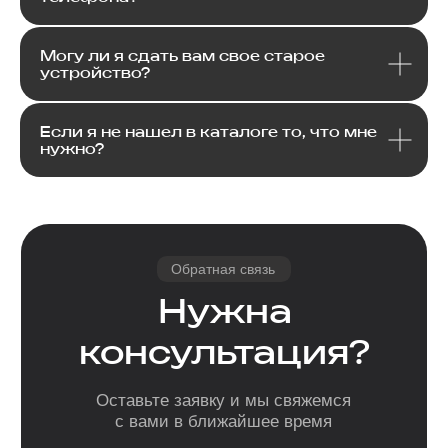
Email
Могу ли я сдать вам свое старое
устройство?
Я соглашаюсь с политикой конфиденциальности
Передовой магазин и сервисный
центр техники Apple
Отправить
Если я не нашел в каталоге то, что мне
нужно?
Каталог
Услуги
Apple
Другое
iPhone
Trade-In
Другая техника
Рассрочка
Macbook
Dyson
Доставка
iPad
Консоли
и оплата
Watch
Гарантия
Для дома
AirPods
Сервис и
Колонки
ремонт
Аксессуары
Камеры
Адреса