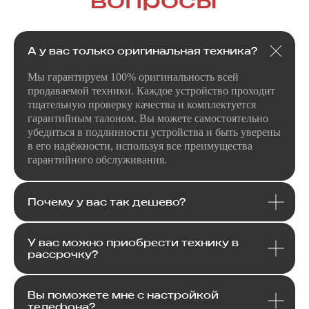
Я даю
согласие
на
обработку своих
персональных данных
в соответсвии с
А у вас только оригинальная техника?
политикой
конфиденциальности
.
Мы гарантируем 100% оригинальность всей
Я даю согласие на получение
рекламной
и информационной рассылки
.
продаваемой техники. Каждое устройство проходит
тщательную проверку качества и комплектуется
Отправить
гарантийным талоном. Вы можете самостоятельно
убедиться в подлинности устройства и быть уверены
в его надёжности, используя все преимущества
гарантийного обслуживания.
Почему у вас так дешево?
У вас можно приобрести технику в
рассрочку?
Вы поможете мне с настройкой
телефона?