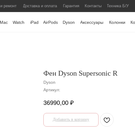
 и ремонт
Доставка и оплата
Гарантия
Контакты
Техника Б/У
Mac
Watch
iPad
AirPods
Dyson
Аксессуары
Колонки
К
Фен Dyson Supersonic R
Dyson
Артикул:
36990,00
₽
Добавить в корзину