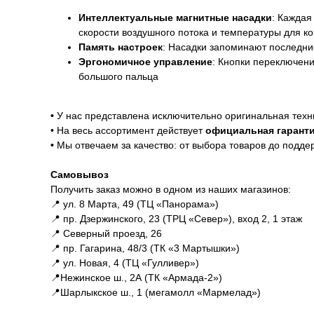
Интеллектуальные магнитные насадки
: Каждая
скорости воздушного потока и температуры для кон
Память настроек
: Насадки запоминают последни
Эргономичное управление
: Кнопки переключени
большого пальца
Гарантии
•
У нас представлена исключительно оригинальная техн
• На весь ассортимент действует
официальная гаранти
•
Мы отвечаем за качество: от выбора товаров до подде
Доставка и оплата
Самовывоз
Получить заказ можно в одном из наших магазинов:
📍 ул. 8 Марта, 49 (ТЦ «Панорама»)
📍 пр. Дзержинского, 23 (ТРЦ «Север»), вход 2, 1 этаж
📍 Северный проезд, 26
📍 пр. Гагарина, 48/3 (ТК «3 Мартышки»)
📍 ул. Новая, 4 (ТЦ «Гулливер»)
📍Нежинское ш., 2А (ТК «Армада-2»)
📍Шарлыкское ш., 1 (мегамолл «Мармелад»)