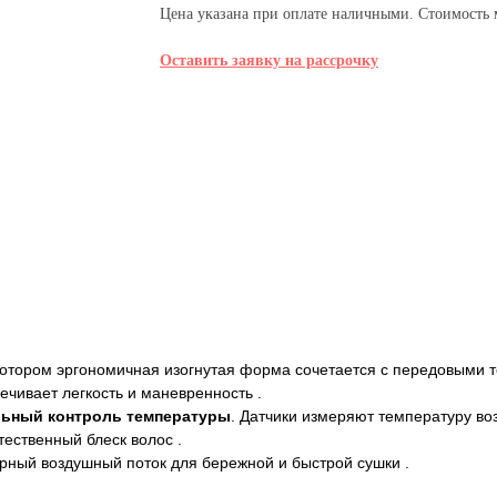
Цена указана при оплате наличными. Стоимость м
Оставить заявку на рассрочку
тором эргономичная изогнутая форма сочетается с передовыми те
ечивает легкость и маневренность .
льный контроль температуры
. Датчики измеряют температуру во
ественный блеск волос .
ный воздушный поток для бережной и быстрой сушки .