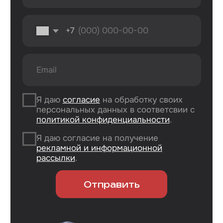
Колонки
ремонт
Аксессуары
Камеры
Адреса
г. Оренбург, ул. 8 марта д. 49
ТЦ «Панорама»
г. Оренбург, пр. Дзержинского д. 23
ТРЦ «Север» 2 вход, 1 этаж
г. Оренбург, проезд Северный д. 26
г. Оренбург, пр. Гагарина 48/3
ТК «Три Мартышки»
г. Оренбург, Нежинское ш. 2А
ТЦ «Армада 2»
г. Оренбург, ул. Новая д. 4
ТЦ «Гулливер»
Контакты
Вконтакте
Instagram*
Telegram
*Признан экстремистской организацией
и запрещен на территории РФ.
Данные ИП