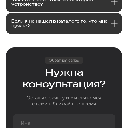
устройство?
Если я не нашел в каталоге то, что мне
нужно?
Email
Я соглашаюсь с политикой конфиденциальности
Передовой магазин и сервисный
центр техники Apple
Отправить
Каталог
Услуги
Apple
Другое
Другая
iPhone
Trade-In
техника
Рассрочка
Macbook
Dyson
Доставка
iPad
Консоли
и оплата
Watch
Гарантия
Для дома
AirPods
Сервис и