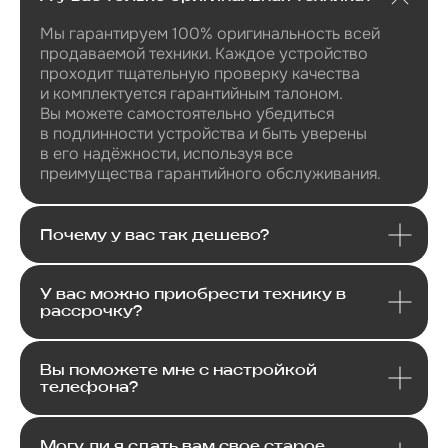
Мы гарантируем 100% оригинальность всей
+7
продаваемой техники. Каждое устройство
проходит тщательную проверку качества
и комплектуется гарантийным талоном.
Вы можете самостоятельно убедиться
в подлинности устройства и быть уверены
Я даю
согласие
на
обработку своих
в его надёжности, используя все
персональных данных
в соответсвии с
преимущества гарантийного обслуживания.
политикой
конфиденциальности
.
Я даю согласие на получение
рекламной и информационной
рассылки
.
Почему у вас так дешево?
Отправить
У вас можно приобрести технику в
рассрочку?
Вы поможете мне с настройкой
телефона?
Могу ли я сдать вам свое старое