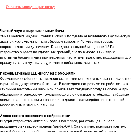
Оставить заявку на рассрочку
О товаре
Гарантии
Доставка и оплата
О товаре
Чистый звук и выразительные басы
Умная колонка Яндекс Станция Мини 3 получила обновленную акустическую
архитектуру с увеличенным объемом камеры и 45-миллиметровым
широкополосным динамиком. Благодаря выходной мощности 12 Вт
устройство выдает на удивление громкий, сбалансированный звук с
плотными басами и чистыми верхними частотами, идеально подходящий для
прослушивания музыки и аудиокниг в небольших комнатах.
Информативный LED-дисплей с эмоциями
Фирменной особенностью модели стал яркий монохромный экран, аккуратно
скрытый под акустической тканью. В повседневном режиме он работает как
стильные настольные часы или показывает текущую погоду за окном. А при
обращении к голосовому помощнику дисплей оживает, отображая забавные
анимированные глазки и реакции, что делает взаимодействие с колонкой
более живым и эмоциональным.
Алиса нового поколения с нейросетями
Внутри устройства живет обновленная Алиса, работающая на базе
продвинутой языковой модели YandexGPT. Она отлично понимает контекст
долгой беседы, способна помочь с поиском идей, понятно объяснить