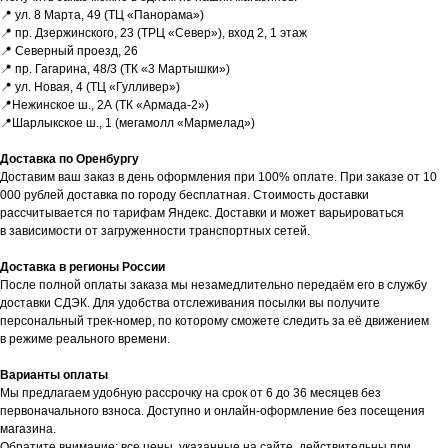
заказать необходимое устройство.
📍 ул. 8 Марта, 49 (ТЦ «Панорама»)
Для этого оставьте заявку на сайте
📍 пр. Дзержинского, 23 (ТРЦ «Север»), вход 2, 1 этаж
и наш менеджер свяжется с вами
📍 Северный проезд, 26
в ближайшее время.
📍 пр. Гагарина, 48/3 (ТК «3 Мартышки»)
📍 ул. Новая, 4 (ТЦ «Гулливер»)
Доставка осуществляется
📍Нежинское ш., 2А (ТК «Армада-2»)
в кратчайшие сроки — всего 2−4 дня.
📍Шарлыкское ш., 1 (мегамолл «Мармелад»)
(Подробнее у менеджера)
Доставка по Оренбургу
Доставим ваш заказ в день оформления при 100% оплате. При заказе от 10
Оставить заявку
000 рублей доставка по городу бесплатная. Стоимость доставки
рассчитывается по тарифам Яндекс. Доставки и может варьироваться
в зависимости от загруженности транспортных сетей.
Доставка в регионы России
После полной оплаты заказа мы незамедлительно передаём его в службу
доставки СДЭК. Для удобства отслеживания посылки вы получите
персональный трек-номер, по которому сможете следить за её движением
в режиме реального времени.
Варианты оплаты
Мы предлагаем удобную рассрочку на срок от 6 до 36 месяцев без
первоначального взноса. Доступно и онлайн-оформление без посещения
Faq
магазина.
Обратите внимание: все цены, указанные на сайте, действительны при