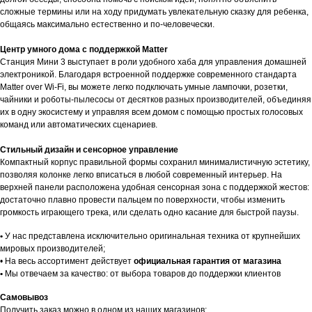
сложные термины или на ходу придумать увлекательную сказку для ребенка,
общаясь максимально естественно и по-человечески.
Центр умного дома с поддержкой Matter
Станция Мини 3 выступает в роли удобного хаба для управления домашней
электроникой. Благодаря встроенной поддержке современного стандарта
Matter over Wi-Fi, вы можете легко подключать умные лампочки, розетки,
чайники и роботы-пылесосы от десятков разных производителей, объединяя
их в одну экосистему и управляя всем домом с помощью простых голосовых
команд или автоматических сценариев.
Стильный дизайн и сенсорное управление
Компактный корпус правильной формы сохранил минималистичную эстетику,
позволяя колонке легко вписаться в любой современный интерьер. На
верхней панели расположена удобная сенсорная зона с поддержкой жестов:
достаточно плавно провести пальцем по поверхности, чтобы изменить
громкость играющего трека, или сделать одно касание для быстрой паузы.
Гарантии
•
У нас представлена исключительно оригинальная техника от крупнейших
мировых производителей;
ЕСЛИ ВЫ
НЕ НАШЛИ
• На весь ассортимент действует
официальная гарантия от магазина
В КАТАЛОГЕ
ТО, ЧТО
•
Мы отвечаем за качество: от выбора товаров до поддержки клиентов
НУЖНО?
Доставка и оплата
Самовывоз
Мы можем специально для вас
Получить заказ можно в одном из наших магазинов: