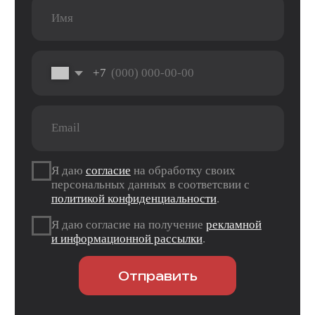
ТК «Три Мартышки»
г. Оренбург, Нежинское ш. 2А
ТЦ «Армада 2»
г. Оренбург, ул. Новая д. 4
ТЦ «Гулливер»
Контакты
Вконтакте
Instagram*
Telegram
*Признан экстремистской организацией и
запрещен на территории РФ.
Данные ИП
Политика конфиденциальности
Согласие на обработку персональных данных
Согласие на информационную рассылку