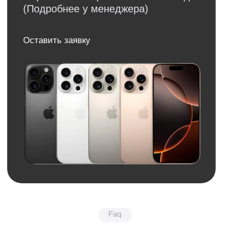
Обратная связь
Нужна консультация?
Оставьте заявку и мы свяжемся
с вами в ближайшее время
+7
Я даю
согласие
на
обработку своих
персональных данных
в соответсвии с
политикой
конфиденциальности
.
Я даю согласие на получение
рекламной
и информационной рассылки
.