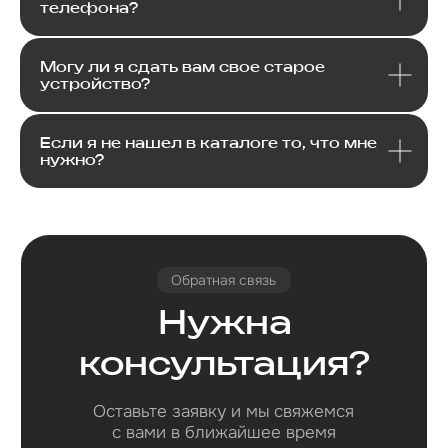
телефона?
Email
Могу ли я сдать вам свое старое
устройство?
Я соглашаюсь с политикой конфиденциальности
Передовой магазин и сервисный
центр техники Apple
Отправить
Если я не нашел в каталоге то, что мне
нужно?
Каталог
Услуги
Apple
Другое
Другая
iPhone
Trade-In
техника
Рассрочка
Macbook
Dyson
Доставка
iPad
Консоли
и оплата
Watch
Гарантия
Для дома
AirPods
Сервис и
Колонки
ремонт
Аксессуары
Камеры
Адреса