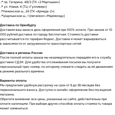
📍 пр. Гагарина, 48/3 (ТК «3 Мартышки»)
В КАТАЛОГЕ
ТО, ЧТО
📍 ул. Новая, 4 (ТЦ «Гулливер»)
НУЖНО?
📍Нежинское ш., 2А (ТК «Армада-2»)
📍Шарлыкское ш., 1 (мегамолл «Мармелад»)
Мы можем специально для вас
Доставка по Оренбургу
заказать необходимое устройство.
Доставим ваш заказ в день оформления при 100% оплате. При заказе от 10
Для этого оставьте заявку на сайте
000 рублей доставка по городу бесплатная. Стоимость доставки
и наш менеджер свяжется с вами
рассчитывается по тарифам Яндекс. Доставки и может варьироваться
в ближайшее время.
в зависимости от загруженности транспортных сетей.
Доставка осуществляется
в кратчайшие сроки — всего 2−4 дня.
Доставка в регионы России
(Подробнее у менеджера)
После полной оплаты заказа мы незамедлительно передаём его в службу
доставки СДЭК. Для удобства отслеживания посылки вы получите
персональный трек-номер, по которому сможете следить за её движением
Оставить заявку
в режиме реального времени.
Варианты оплаты
Мы предлагаем удобную рассрочку на срок от 6 до 36 месяцев без
первоначального взноса. Доступно и онлайн-оформление без посещения
магазина.
Обратите внимание: все цены, указанные на сайте, действительны при
оплате наличными. При выборе других способов оплаты стоимость товара
может измениться.