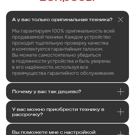
А у вас только оригинальная техника?
Я даю
согласие
на
обработку своих
персональных данных
в соответсвии с
политикой
конфиденциальности
.
Мы гарантируем 100% оригинальность всей
продаваемой техники. Каждое устройство
Я даю согласие на получение
рекламной и информационной
проходит тщательную проверку качества
рассылки
.
и комплектуется гарантийным талоном.
Вы можете самостоятельно убедиться
Отправить
в подлинности устройства и быть уверены
в его надёжности, используя все
преимущества гарантийного обслуживания.
Почему у вас так дешево?
У вас можно приобрести технику в
рассрочку?
Вы поможете мне с настройкой