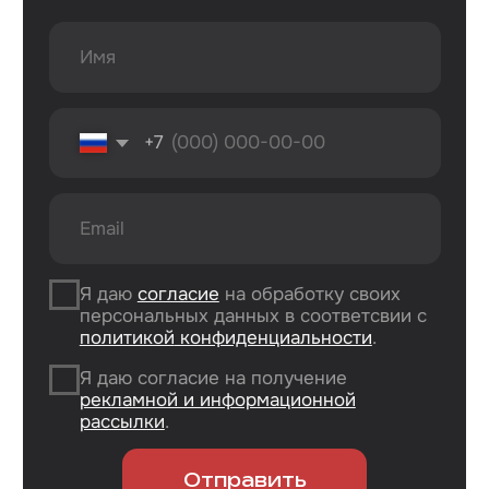
г. Оренбург, ул. 8 марта д. 49
ТЦ «Панорама»
г. Оренбург, пр. Дзержинского д. 23
ТРЦ «Север» 2 вход, 1 этаж
г. Оренбург, проезд Северный д. 26
г. Оренбург, пр. Гагарина 48/3
ТК «Три Мартышки»
г. Оренбург, Нежинское ш. 2А
ТЦ «Армада 2»
г. Оренбург, ул. Новая д. 4
ТЦ «Гулливер»
Контакты
Вконтакте
Instagram*
Telegram
*Признан экстремистской организацией
и запрещен на территории РФ.
Данные ИП
Политика конфиденциальности
Согласие на обработку персональных данных
Согласие на информационную рассылку