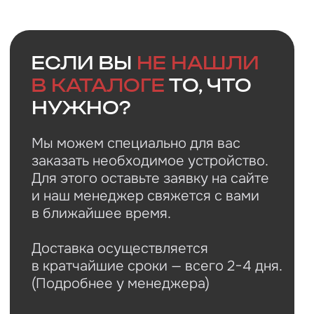
Faq
Ответы на
частые
вопросы