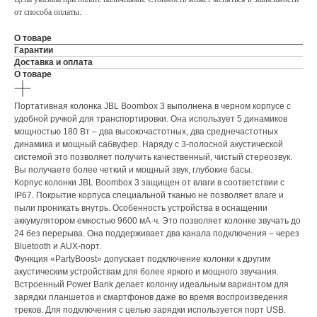
от способа оплаты.
О товаре
Гарантии
Доставка и оплата
О товаре
Портативная колонка JBL Boombox 3 выполнена в черном корпусе с
удобной ручкой для транспортировки. Она использует 5 динамиков
мощностью 180 Вт ‒ два высокочастотных, два среднечастотных
динамика и мощный сабвуфер. Наряду с 3-полосной акустической
системой это позволяет получить качественный, чистый стереозвук.
Вы получаете более четкий и мощный звук, глубокие басы.
Корпус колонки JBL Boombox 3 защищен от влаги в соответствии с
IP67. Покрытие корпуса специальной тканью не позволяет влаге и
пыли проникать внутрь. Особенность устройства в оснащении
аккумулятором емкостью 9600 мА·ч. Это позволяет колонке звучать до
24 без перерыва. Она поддерживает два канала подключения ‒ через
Bluetooth и AUX-порт.
Функция «PartyBoost» допускает подключение колонки к другим
акустическим устройствам для более яркого и мощного звучания.
Встроенный Power Bank делает колонку идеальным вариантом для
зарядки планшетов и смартфонов даже во время воспроизведения
треков. Для подключения с целью зарядки используется порт USB.