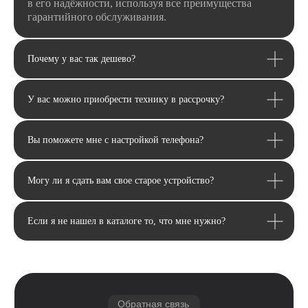
в его надёжности, используя все преимущества
гарантийного обслуживания.
Почему у вас так дешево?
У вас можно приобрести технику в рассрочку?
Email
Вы поможете мне с настройкой телефона?
Я соглашаюсь с политикой конфиденциальности
Передовой магазин и сервисный
центр техники Apple
Отправить
Могу ли я сдать вам свое старое устройство?
Каталог
Если я не нашел в каталоге то, что мне нужно?
Услуги
Apple
Другое
iPhone
Trade-In
Другая техника
Рассрочка
Macbook
Dyson
Доставка
iPad
Консоли
и оплата