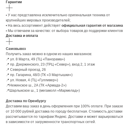
Гарантии
•
У нас представлена исключительно оригинальная техника от
крупнейших мировых производителей;
• На весь ассортимент действует
официальная гарантия от магазина
•
Мы отвечаем за качество: от выбора товаров до поддержки клиентов
Доставка и оплата
Самовывоз
ЕСЛИ ВЫ
НЕ НАШЛИ
Получить заказ можно в одном из наших магазинов:
В КАТАЛОГЕ
ТО, ЧТО
📍 ул. 8 Марта, 49 (ТЦ «Панорама»)
НУЖНО?
📍 пр. Дзержинского, 23 (ТРЦ «Север»), вход 2, 1 этаж
📍 Северный проезд, 26
📍 пр. Гагарина, 48/3 (ТК «3 Мартышки»)
Мы можем специально для вас
📍 ул. Новая, 4 (ТЦ «Гулливер»)
заказать необходимое устройство.
📍Нежинское ш., 2А (ТК «Армада-2»)
Для этого оставьте заявку на сайте
📍Шарлыкское ш., 1 (мегамолл «Мармелад»)
и наш менеджер свяжется с вами
в ближайшее время.
Доставка по Оренбургу
Доставим ваш заказ в день оформления при 100% оплате. При заказе
Доставка осуществляется
в кратчайшие сроки — всего 2−4 дня.
от 10 000 рублей доставка по городу бесплатная. Стоимость доставки
(Подробнее у менеджера)
рассчитывается по тарифам Яндекс. Доставки и может варьироваться
в зависимости от загруженности транспортных сетей.
Оставить заявку