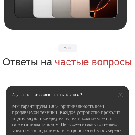
+7
Я даю
согласие
на
обработку своих
персональных данных
в соответсвии с
политикой
конфиденциальности
.
Я даю согласие на получение
рекламной
и информационной рассылки
.
Отправить
А у вас только оригинальная техника?
Мы гарантируем 100% оригинальность всей
продаваемой техники. Каждое устройство проходит
тщательную проверку качества и комплектуется
гарантийным талоном. Вы можете самостоятельно
убедиться в подлинности устройства и быть уверены