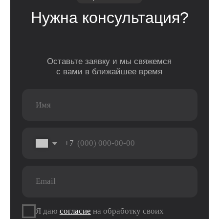
Watch
Гарантия
Для дома
AirPods
Сервис и
Колонки
ремонт
Аксессуары
Камеры
Адреса
г. Оренбург, ул. 8 марта д. 49
ТЦ «Панорама»
г. Оренбург, пр. Дзержинского д. 23
ТРЦ «Север» 2 вход, 1 этаж
г. Оренбург, проезд Северный д. 26
г. Оренбург, пр. Гагарина 48/3
ТК «Три Мартышки»
г. Оренбург, Нежинское ш. 2А
ТЦ «Армада 2»
г. Оренбург, ул. Новая д. 4
ТЦ «Гулливер»
Контакты
Вконтакте
Instagram*
Telegram
*Признан экстремистской организацией и