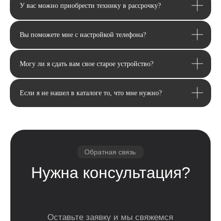
Сервис и
Колонки
У вас можно приобрести технику в рассрочку?
ремонт
Аксессуары
Камеры
Вы поможете мне с настройкой телефона?
Адреса
г. Оренбург, ул. 8 марта д. 49
ТЦ «Панорама»
Могу ли я сдать вам свое старое устройство?
г. Оренбург, пр. Дзержинского д. 23
ТРЦ «Север» 2 вход, 1 этаж
Если я не нашел в каталоге то, что мне нужно?
г. Оренбург, проезд Северный д. 26
г. Оренбург, пр. Гагарина 48/3
ТК «Три Мартышки»
г. Оренбург, Нежинское ш. 2А
ТЦ «Армада 2»
г. Оренбург, ул. Новая д. 4
ТЦ «Гулливер»
Контакты
Вконтакте
Instagram*
Telegram
*Признан экстремистской организацией и
запрещен на территории РФ.