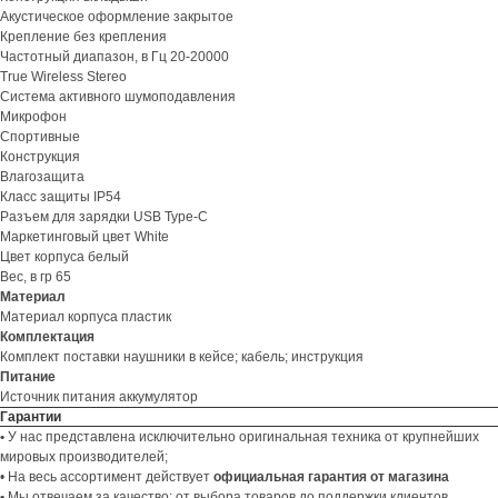
Акустическое оформление закрытое
Крепление без крепления
Частотный диапазон, в Гц 20-20000
True Wireless Stereo
Система активного шумоподавления
Микрофон
Спортивные
Конструкция
ЕСЛИ ВЫ
НЕ НАШЛИ
Влагозащита
В КАТАЛОГЕ
ТО, ЧТО
Класс защиты IP54
НУЖНО?
Разъем для зарядки USB Type-C
Маркетинговый цвет White
Мы можем специально для вас
Цвет корпуса белый
заказать необходимое устройство.
Вес, в гр 65
Для этого оставьте заявку на сайте
Материал
и наш менеджер свяжется с вами
Материал корпуса пластик
в ближайшее время.
Комплектация
Комплект поставки наушники в кейсе; кабель; инструкция
Доставка осуществляется
Питание
в кратчайшие сроки — всего 2−4 дня.
Источник питания аккумулятор
(Подробнее у менеджера)
Гарантии
•
У нас представлена исключительно оригинальная техника от крупнейших
мировых производителей;
Оставить заявку
• На весь ассортимент действует
официальная гарантия от магазина
•
Мы отвечаем за качество: от выбора товаров до поддержки клиентов