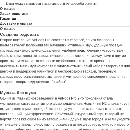
Цена может меняться в зависимости от способа оплаты.
О товаре
Характеристики
Гарантии
Доставка и оплата
О товаре
Созданы радовать
Второе поколение AirPods Pro сочетает в себе всё, за что миллионы
пользователей полюбили эти наушники: отличный звук, удобную посадку,
систему активного шумоподавления, удобное подключение к устройствам
Apple с возможностью автоматического переключения между ними и другие
приятные мелочи, а также новые особенности, которые призваны
обеспечить максимум комфорта и удовольствия: новый кейс с отверстием для
шнурка и поддержкой магнитной и беспроводной зарядки, передовую
систему пространственного звучания и улучшенное сенсорное управление,
которое теперь поддерживает "свайпы".
Музыка без шума
Одним из главных нововведений в AirPods Pro 2-го поколения стала
улучшенная система активного шумоподавления. Новый чип H2 анализирует
окружающие звуки гораздо быстрее, а улучшенные алгоритмы отсеивают
посторонний шум эффективнее. Объёмный натуральный звук, который не
портят проезжающие мимо автомобили и другие звуки города, а если уходить
от внешнего мира, полностью погружаясь в атмосферу игры, кино или просто
слушая любимые треки не хочется – прозрачный режим позволит слышать