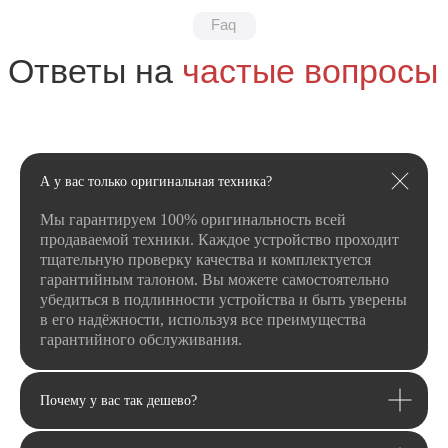
Email
А у вас только оригинальная техника?
Я соглашаюсь с политикой конфиденциальности
Передовой магазин и сервисный
центр техники Apple
Мы гарантируем 100% оригинальность всей
Отправить
продаваемой техники. Каждое устройство проходит
Каталог
тщательную проверку качества и комплектуется
гарантийным талоном. Вы можете самостоятельно
убедиться в подлинности устройства и быть уверены
в его надёжности, используя все преимущества
Услуги
Apple
Другое
гарантийного обслуживания.
iPhone
Trade-In
Другая техника
Рассрочка
Macbook
Dyson
Доставка
iPad
Почему у вас так дешево?
Консоли
и оплата
Watch
Гарантия
Для дома
AirPods