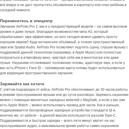
всё вокруг и не даст пропустить объявление в аэропорту или плач ребёнка в
соседней комнате.
Перенеситесь в эпицентр
Звучание AirPods Pro 2, как и у предшествующей модели – на самом высоком
уровне и даже лучше, благодаря возможностям чипа H2, который
обрабатывает звук эффективне, но кого сегодня можно удивить просто
хорошим звуком? Куда интереснее объёмный, а точнее пространственный
звук или Spatial Audio. AirPods Pro позволяют ощутить сцену, слушая музыку с
поддержкой данной технологии (например, в Apple Music) или полностью
погрузиться в атмосферу кино, чувствуя себя как в кинотеатре или даже
лучше. Наушники отслеживают положение головы, адаптируя звук, а если у
вас есть iPhone c Face ID – трёхмерная карта головы будет использоваться
для коррекции пространственного звучания.
Заряжайте как хотите
С учётом подзарядок от кейса, AirPods Pro обеспечивают до 30 часов работы
в режиме прослушивания музыки или до суток разговора. Заряжать наушники
можно с помощью магнитных зарядных кабелей с MagSafe, а если у вас уже
есть Apple Watch – можно использовать провод для часов. Как и раньше,
поддерживаются беспроводные зарядные устройства стандарта Qi и,
конечно же, от кабеля – в данной версии используется разъём Type-C.
Поддерживается и быстрая зарядка – всего пяти минут хватит на час
прослушивания аудио, а максимальное время работы самих наушников