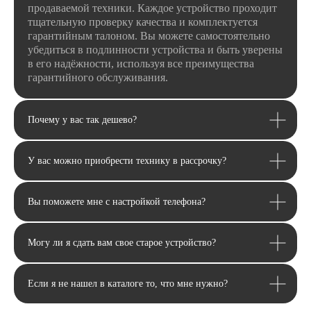
продаваемой техники. Каждое устройство проходит
тщательную проверку качества и комплектуется
гарантийным талоном. Вы можете самостоятельно
Я даю
согласие
на
обработку своих
персональных данных
в соответсвии с
убедиться в подлинности устройства и быть уверены
политикой
конфиденциальности
.
в его надёжности, используя все преимущества
Я даю согласие на получение
рекламной
гарантийного обслуживания.
и информационной рассылки
.
Отправить
Почему у вас так дешево?
У вас можно приобрести технику в рассрочку?
Вы поможете мне с настройкой телефона?
Могу ли я сдать вам свое старое устройство?
Если я не нашел в каталоге то, что мне нужно?