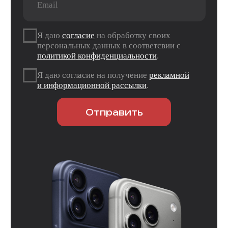
ТЦ «Панорама»
г. Оренбург, пр. Дзержинского д. 23
ТРЦ «Север» 2 вход, 1 этаж
г. Оренбург, проезд Северный д. 26
г. Оренбург, пр. Гагарина 48/3
ТК «Три Мартышки»
г. Оренбург, Нежинское ш. 2А
ТЦ «Армада 2»
г. Оренбург, ул. Новая д. 4
ТЦ «Гулливер»
Контакты
Вконтакте
Instagram*
Telegram
*Признан экстремистской организацией и
запрещен на территории РФ.
Данные ИП
Политика конфиденциальности
Согласие на обработку персональных данных
Согласие на информационную рассылку