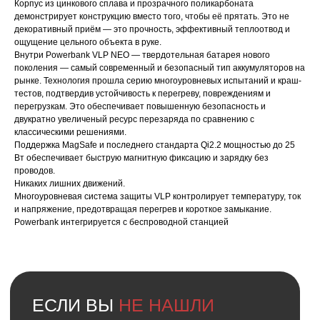
Корпус из цинкового сплава и прозрачного поликарбоната
демонстрирует конструкцию вместо того, чтобы её прятать. Это не
декоративный приём — это прочность, эффективный теплоотвод и
ЕСЛИ ВЫ
НЕ НАШЛИ
ощущение цельного объекта в руке.
В КАТАЛОГЕ
ТО, ЧТО
Внутри Powerbank VLP NEO — твердотельная батарея нового
НУЖНО?
поколения — самый современный и безопасный тип аккумуляторов на
рынке. Технология прошла серию многоуровневых испытаний и краш-
Мы можем специально для вас
тестов, подтвердив устойчивость к перегреву, повреждениям и
заказать необходимое устройство.
перегрузкам. Это обеспечивает повышенную безопасность и
Для этого оставьте заявку на сайте
двукратно увеличеный ресурс перезаряда по сравнению с
и наш менеджер свяжется с вами
классическими решениями.
в ближайшее время.
Поддержка MagSafe и последнего стандарта Qi2.2 мощностью до 25
Вт обеспечивает быструю магнитную фиксацию и зарядку без
Доставка осуществляется
проводов.
в кратчайшие сроки — всего 2−4 дня.
Никаких лишних движений.
(Подробнее у менеджера)
Многоуровневая система защиты VLP контролирует температуру, ток
и напряжение, предотвращая перегрев и короткое замыкание.
Powerbank интегрируется с беспроводной станцией
Оставить заявку