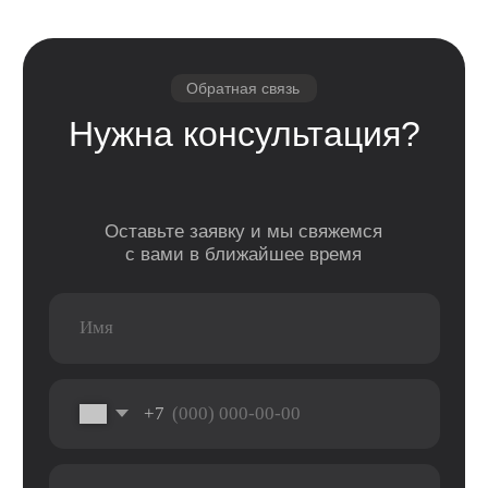
Email
Я соглашаюсь с политикой конфиденциальности
Передовой магазин и сервисный
центр техники Apple
Отправить
Каталог
Услуги
Apple
Другое
iPhone
Trade-In
Другая техника
Рассрочка
Macbook
Dyson
Доставка
iPad
Консоли
и оплата
Watch
Гарантия
Для дома
AirPods
Сервис и
Колонки
ремонт
Аксессуары
Камеры
Адреса
г. Оренбург, ул. 8 марта д. 49