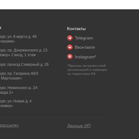
а
Контакты
ург, ул. 8 марта д. 49
Telegram
норама»
Вконтакте
бург, пр. Дзержинского д. 23
вер» 2 вход, 1 этаж
Instagram*
бург, проезд Северный д. 26
*Признан экстремистской
организацией и запрещен
бург, пр. Гагарина 48/3
на территории РФ.
и Мартышки»
бург, Нежинское ш. 2А
мада 2»
ург, ул. Новая д. 4
лливер»
рассылку
Данные ИП