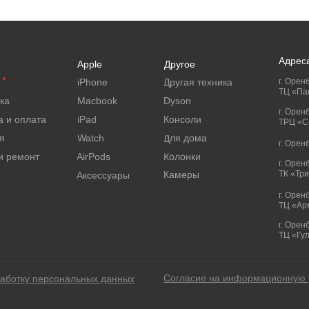
Адрес
Apple
Другое
iPhone
Другая техника
г. Оренб
ТЦ «Па
ка
Macbook
Dyson
г. Орен
а и оплата
iPad
Консоли
ТРЦ «Се
Для дома
я
Watch
г. Орен
Колонки
и ремонт
AirPods
г. Орен
Камеры
ТК «Тр
Аксессуары
г. Орен
ТЦ «Ар
г. Оренб
ТЦ «Гу
Согласие на информационную 
работку персональных данных