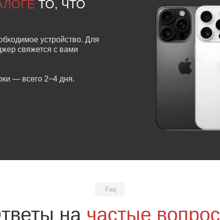
ТАЛОГЕ
ТО, ЧТО
обходимое устройство. Для
еджер свяжется с вами
ки — всего 2−4 дня.
Faq
тветы на
частые вопро