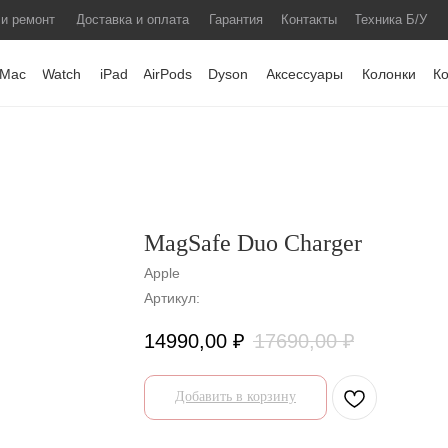
 и ремонт
Доставка и оплата
Гарантия
Контакты
Техника Б/У
Mac
Watch
iPad
AirPods
Dyson
Аксессуары
Колонки
К
MagSafe Duo Charger
Apple
Артикул:
14990,00
₽
17690,00
₽
Добавить в корзину