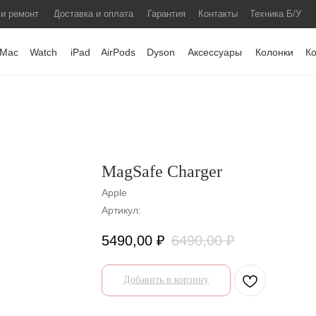
 и ремонт
Доставка и оплата
Гарантия
Контакты
Техника Б/У
Mac
Watch
iPad
AirPods
Dyson
Аксессуары
Колонки
К
MagSafe Charger
Apple
Артикул:
5490,00
₽
6490,00
₽
Добавить в корзину