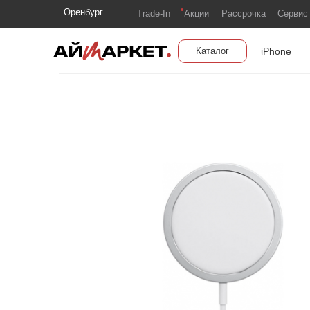
Оренбург
Trade-In
Акции
Рассрочка
Сервис
iPhone
Каталог