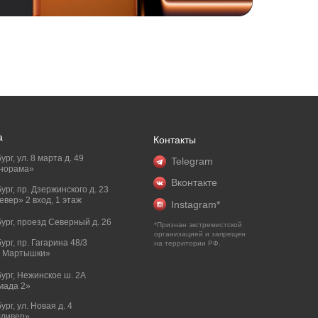
а
Контакты
ург, ул. 8 марта д. 49
Telegram
норама»
Вконтакте
бург, пр. Дзержинского д. 23
вер» 2 вход, 1 этаж
Instagram*
бург, проезд Северный д. 26
*Признан экстремистской
организацией и запрещен
бург, пр. Гагарина 48/3
на территории РФ.
и Мартышки»
бург, Нежинское ш. 2А
мада 2»
ург, ул. Новая д. 4
лливер»