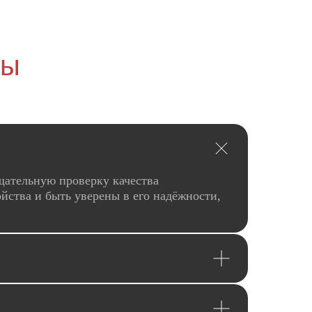
сы
щательную проверку качества
йства и быть уверены в его надёжности,