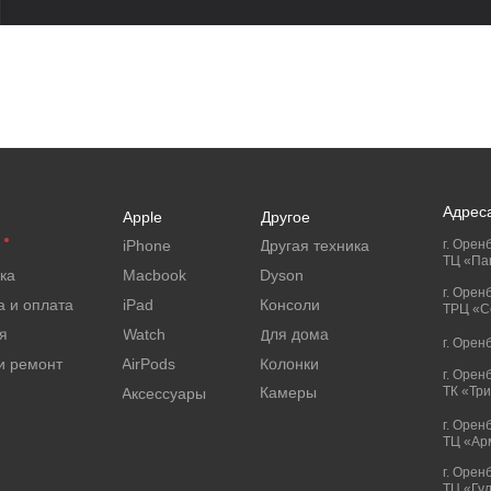
Адрес
Apple
Другое
iPhone
Другая техника
г. Оренб
ТЦ «Па
ка
Macbook
Dyson
г. Орен
а и оплата
iPad
Консоли
ТРЦ «Се
Для дома
я
Watch
г. Орен
Колонки
и ремонт
AirPods
г. Орен
Камеры
ТК «Тр
Аксессуары
г. Орен
ТЦ «Ар
г. Оренб
ТЦ «Гу