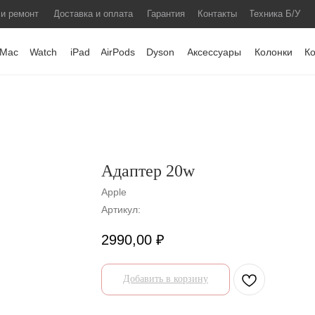
 и ремонт
Доставка и оплата
Гарантия
Контакты
Техника Б/У
Mac
Watch
iPad
AirPods
Dyson
Аксессуары
Колонки
К
Адаптер 20w
Apple
Артикул:
2990,00
₽
Добавить в корзину