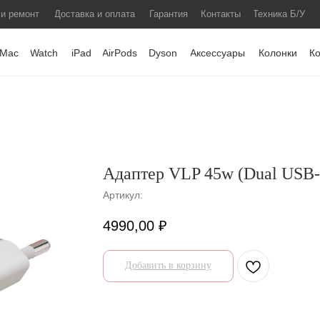
 и ремонт
Доставка и оплата
Гарантия
Контакты
Техника Б/У
Mac
Watch
iPad
AirPods
Dyson
Аксессуары
Колонки
К
Адаптер VLP 45w (Dual USB
Артикул:
4990,00
₽
Добавить в корзину