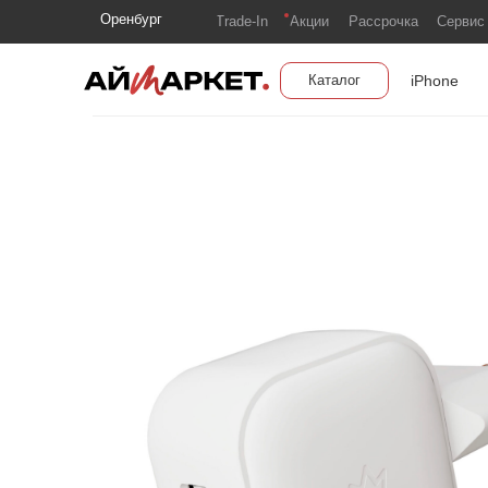
Оренбург
Trade-In
Акции
Рассрочка
Сервис
iPhone
Каталог