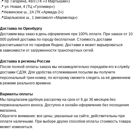
📍 пр. Гагарина, 48/3 (ТК «3 Мартышки»)
В КАТАЛОГЕ
ТО, ЧТО
📍 ул. Новая, 4 (ТЦ «Гулливер»)
НУЖНО?
📍Нежинское ш., 2А (ТК «Армада-2»)
📍Шарлыкское ш., 1 (мегамолл «Мармелад»)
Мы можем специально для вас
Доставка по Оренбургу
заказать необходимое устройство.
Доставим ваш заказ в день оформления при 100% оплате. При заказе от 10
Для этого оставьте заявку на сайте
000 рублей доставка по городу бесплатная. Стоимость доставки
и наш менеджер свяжется с вами
рассчитывается по тарифам Яндекс. Доставки и может варьироваться
в ближайшее время.
в зависимости от загруженности транспортных сетей.
Доставка осуществляется
Доставка в регионы России
в кратчайшие сроки — всего 2−4 дня.
После полной оплаты заказа мы незамедлительно передаём его в службу
(Подробнее у менеджера)
доставки СДЭК. Для удобства отслеживания посылки вы получите
персональный трек-номер, по которому сможете следить за её движением
Оставить заявку
в режиме реального времени.
Варианты оплаты
Мы предлагаем удобную рассрочку на срок от 6 до 36 месяцев без
первоначального взноса. Доступно и онлайн-оформление без посещения
магазина.
Обратите внимание: все цены, указанные на сайте, действительны при
оплате наличными. При выборе других способов оплаты стоимость товара
может измениться.