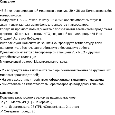
Описание
45 Вт концентрированной мощности в корпусе 39 × 36 мм. Компактность без
компромиссов.
Поддержка USB-C Power Delivery 3.2 и AVS обеспечивает быструю и
адаптивную зарядку смартфонов, планшетов и аксессуаров.
Корпус из прочного поликарбоната с прозрачными элементами продолжает
фирменный стиль коллекции NEO, созданной в коллаборации VLP со
Студией Артемия Лебедева.
Интеллектуальная система защиты контролирует температуру, ток и
напряжение, обеспечивая стабильную и безопасную работу.
Идеально сочетается с беспроводной станцией VLP NEO и другими
устройствами коллекции.
Минимальный размер. Максимальная отдача.
Гарантии
•
У нас представлена исключительно оригинальная техника от крупнейших
мировых производителей;
• На весь ассортимент действует
официальная гарантия от магазина
•
Мы отвечаем за качество: от выбора товаров до поддержки клиентов
Доставка и оплата
Самовывоз
Получить заказ можно в одном из наших магазинов:
📍 ул. 8 Марта, 49 (ТЦ «Панорама»)
📍 пр. Дзержинского, 23 (ТРЦ «Север»), вход 2, 1 этаж
📍 Северный проезд, 26
ЕСЛИ ВЫ
НЕ НАШЛИ