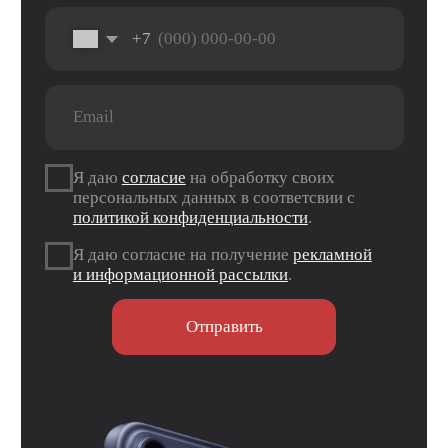
ТРЦ «Север» 2 вход, 1 этаж
г. Оренбург, проезд Северный д. 26
г. Оренбург, пр. Гагарина 48/3
ТК «Три Мартышки»
г. Оренбург, Нежинское ш. 2А
ТЦ «Армада 2»
г. Оренбург, ул. Новая д. 4
ТЦ «Гулливер»
Контакты
Вконтакте
Instagram*
Telegram
*Признан экстремистской организацией и
запрещен на территории РФ.
Данные ИП
Политика конфиденциальности
Согласие на обработку персональных данных
Согласие на информационную рассылку