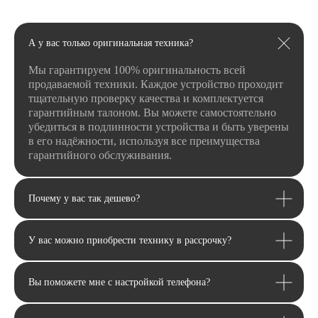
персональных данных
в соответсвии с
политикой
конфиденциальности
.
Я даю согласие на получение
рекламной
А у вас только оригинальная техника?
и информационной рассылки
.
Мы гарантируем 100% оригинальность всей
Отправить
продаваемой техники. Каждое устройство проходит
тщательную проверку качества и комплектуется
гарантийным талоном. Вы можете самостоятельно
убедиться в подлинности устройства и быть уверены
в его надёжности, используя все преимущества
гарантийного обслуживания.
Почему у вас так дешево?
У вас можно приобрести технику в рассрочку?
Вы поможете мне с настройкой телефона?
Email