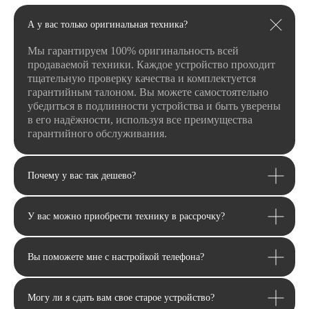
Оставьте заявку и мы свяжемся
с вами в ближайшее время
А у вас только оригинальная техника?
Мы гарантируем 100% оригинальность всей
продаваемой техники. Каждое устройство проходит
тщательную проверку качества и комплектуется
гарантийным талоном. Вы можете самостоятельно
+7
убедиться в подлинности устройства и быть уверены
в его надёжности, используя все преимущества
гарантийного обслуживания.
Я даю
согласие
на
обработку своих
персональных данных
в соответсвии с
Почему у вас так дешево?
политикой
конфиденциальности
.
Я даю согласие на получение
рекламной
и информационной рассылки
.
У вас можно приобрести технику в рассрочку?
Отправить
Вы поможете мне с настройкой телефона?
Могу ли я сдать вам свое старое устройство?