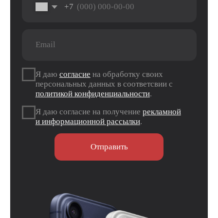
Рассрочка
Macbook
Dyson
Доставка
iPad
Консоли
и оплата
Watch
Гарантия
Для дома
AirPods
Сервис и
Колонки
ремонт
Аксессуары
Камеры
Адреса
г. Оренбург, ул. 8 марта д. 49
ТЦ «Панорама»
г. Оренбург, пр. Дзержинского д. 23
ТРЦ «Север» 2 вход, 1 этаж
г. Оренбург, проезд Северный д. 26
г. Оренбург, пр. Гагарина 48/3
ТК «Три Мартышки»
г. Оренбург, Нежинское ш. 2А
ТЦ «Армада 2»
г. Оренбург, ул. Новая д. 4
ТЦ «Гулливер»