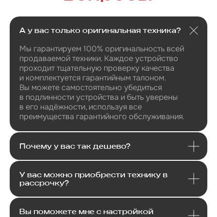
Обратная связь
Нужна
консультация?
А у вас только оригинальная техника?
Мы гарантируем 100% оригинальность всей
Оставьте заявку и мы свяжемся
с вами в ближайшее время
продаваемой техники. Каждое устройство
проходит тщательную проверку качества
и комплектуется гарантийным талоном.
Вы можете самостоятельно убедиться
в подлинности устройства и быть уверены
в его надёжности, используя все
+7
преимущества гарантийного обслуживания.
Почему у вас так дешево?
Я даю
согласие
на
обработку своих
персональных данных
в соответсвии с
политикой
конфиденциальности
.
У вас можно приобрести технику в
Я даю согласие на получение
рекламной
рассрочку?
и информационной рассылки
.
Отправить
Вы поможете мне с настройкой