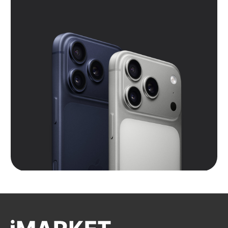
ТЦ «Армада 2»
г. Оренбург, ул. Новая д. 4
ТЦ «Гулливер»
Контакты
Вконтакте
Instagram*
Telegram
*Признан экстремистской организацией
и запрещен на территории РФ.
Данные ИП
Политика конфиденциальности
Согласие на обработку персональных данных
Согласие на информационную рассылку