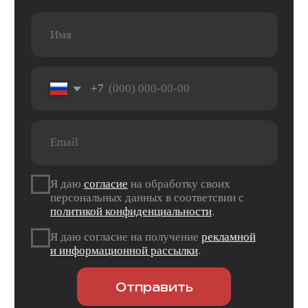
Услуги
Apple
Другое
Другая
iPhone
Trade-In
техника
Рассрочка
Macbook
Dyson
Доставка
iPad
Консоли
и оплата
Watch
Гарантия
Для дома
AirPods
Сервис и
Колонки
ремонт
Аксессуары
Камеры
Адреса
г. Оренбург, ул. 8 марта д. 49
ТЦ «Панорама»
г. Оренбург, пр. Дзержинского д. 23
ТРЦ «Север» 2 вход, 1 этаж
г. Оренбург, проезд Северный д. 26
г. Оренбург, пр. Гагарина 48/3
ТК «Три Мартышки»
г. Оренбург, Нежинское ш. 2А