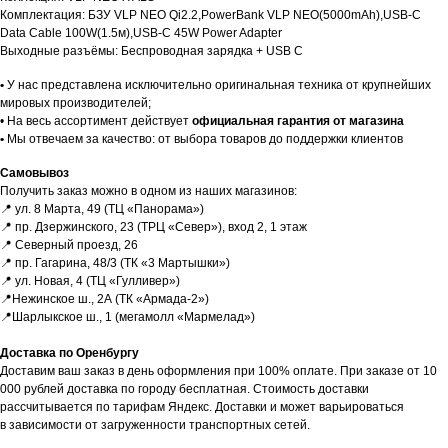
Комплектация: БЗУ VLP NEO Qi2.2,PowerBank VLP NEO(5000mAh),USB-C
Data Cable 100W(1.5м),USB-C 45W Power Adapter
Выходные разъёмы: Беспроводная зарядка + USB C
Гарантии
•
У нас представлена исключительно оригинальная техника от крупнейших
мировых производителей;
• На весь ассортимент действует
официальная гарантия от магазина
•
Мы отвечаем за качество: от выбора товаров до поддержки клиентов
Доставка и оплата
Самовывоз
ЕСЛИ ВЫ
НЕ НАШЛИ
Получить заказ можно в одном из наших магазинов:
В КАТАЛОГЕ
ТО, ЧТО
📍 ул. 8 Марта, 49 (ТЦ «Панорама»)
НУЖНО?
📍 пр. Дзержинского, 23 (ТРЦ «Север»), вход 2, 1 этаж
📍 Северный проезд, 26
Мы можем специально для вас
📍 пр. Гагарина, 48/3 (ТК «3 Мартышки»)
заказать необходимое устройство.
📍 ул. Новая, 4 (ТЦ «Гулливер»)
Для этого оставьте заявку на сайте
📍Нежинское ш., 2А (ТК «Армада-2»)
и наш менеджер свяжется с вами
📍Шарлыкское ш., 1 (мегамолл «Мармелад»)
в ближайшее время.
Доставка по Оренбургу
Доставка осуществляется
Доставим ваш заказ в день оформления при 100% оплате. При заказе от 10
в кратчайшие сроки — всего 2−4 дня.
000 рублей доставка по городу бесплатная. Стоимость доставки
(Подробнее у менеджера)
рассчитывается по тарифам Яндекс. Доставки и может варьироваться
в зависимости от загруженности транспортных сетей.