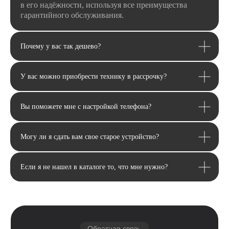
в его надёжности, используя все преимущества
гарантийного обслуживания.
Почему у вас так дешево?
У вас можно приобрести технику в рассрочку?
Email
Вы поможете мне с настройкой телефона?
Я соглашаюсь с политикой конфиденциальности
Передовой магазин и сервисный
центр техники Apple
Отправить
Могу ли я сдать вам свое старое устройство?
Каталог
Если я не нашел в каталоге то, что мне нужно?
Услуги
Apple
Другое
iPhone
Trade-In
Другая техника
Рассрочка
Macbook
Dyson
Доставка
iPad
Консоли
и оплата