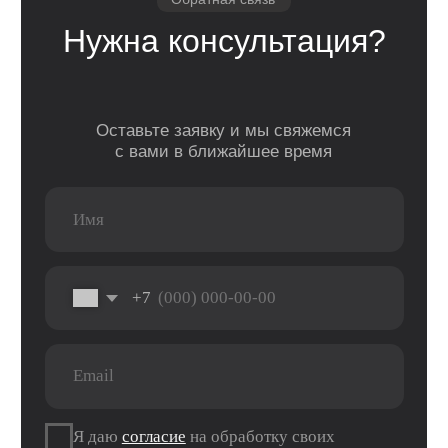
Watch
Гарантия
Для дома
AirPods
Сервис и
Колонки
ремонт
Аксессуары
Камеры
Адреса
г. Оренбург, ул. 8 марта д. 49
ТЦ «Панорама»
г. Оренбург, пр. Дзержинского д. 23
ТРЦ «Север» 2 вход, 1 этаж
г. Оренбург, проезд Северный д. 26
г. Оренбург, пр. Гагарина 48/3
ТК «Три Мартышки»
г. Оренбург, Нежинское ш. 2А
ТЦ «Армада 2»
г. Оренбург, ул. Новая д. 4
ТЦ «Гулливер»
Контакты
Вконтакте
Instagram*