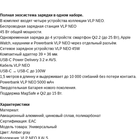
Гарантии
Доставка и оплата
О товаре
Полная экосистема зарядки в одном наборе.
В комплект входят четыре устройства коллекции VLP NEO.
Беспроводная зарядная станция VLP NEO
45 Вт общей мощности.
Одновременная зарядка до 4 устройств: смартфон Qi2.2 (до 25 Вт), Apple
Watch, наушники и Powerbank VLP NEO через отдельный разъём.
Сетевое зарядное устройство VLP NEO 45W
Компактный адаптер 39 × 36 мм.
USB-C Power Delivery 3.2 и AVS.
Кабель VLP NEO
USB-C → USB-C до 100W
1,5 метров в длинну и выдерживает до 10 000 сгибаний без потери контакта.
Powerbank VLP NEO 5000 мАч
Твердотельная батарея нового поколения.
Поддержка MagSafe и Qi2 до 15 Вт.
Характеристики
Материал:
Авиационный алюминий, цинковый сплав, поликарбонат
Сертификация: ЕАС
Модель товара: Универсальный
Цвет: Amber gray
Коллекция: VLP NEO X ALS