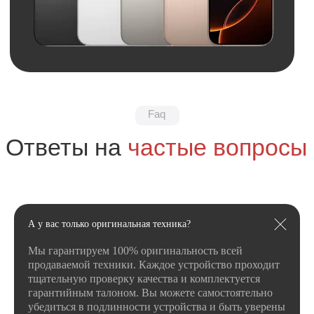
+7
Я даю
согласие
на
обработку своих
персональных данных
в соответсвии с
политикой
конфиденциальности
.
Я даю согласие на получение
рекламной
и информационной рассылки
.
Отправить
А у вас только оригинальная техника?
Мы гарантируем 100% оригинальность всей
продаваемой техники. Каждое устройство проходит
тщательную проверку качества и комплектуется
гарантийным талоном. Вы можете самостоятельно
убедиться в подлинности устройства и быть уверены