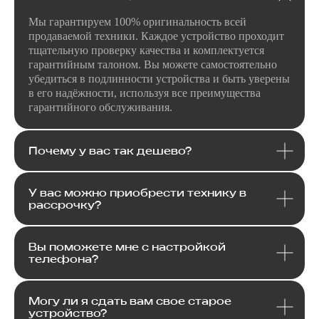
консультация?
Мы гарантируем 100% оригинальность всей
Оставьте заявку и мы свяжемся
продаваемой техники. Каждое устройство проходит
с вами в ближайшее время
тщательную проверку качества и комплектуется
гарантийным талоном. Вы можете самостоятельно
убедиться в подлинности устройства и быть уверены
в его надёжности, используя все преимущества
гарантийного обслуживания.
+7
Почему у вас так дешево?
Я даю
согласие
на
обработку своих
персональных данных
в соответсвии с
У вас можно приобрести технику в
политикой
конфиденциальности
.
рассрочку?
Я даю согласие на получение
рекламной и информационной
рассылки
.
Вы поможете мне с настройкой
телефона?
Отправить
Могу ли я сдать вам свое старое
устройство?