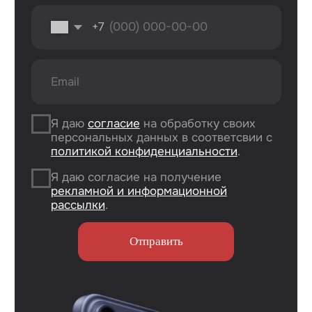
Trade-In
Другая техника
Рассрочка
Macbook
Dyson
Доставка
iPad
Консоли
и оплата
Watch
Гарантия
Для дома
AirPods
Сервис и
Колонки
ремонт
Аксессуары
Камеры
Адреса
г. Оренбург, ул. 8 марта д. 49
ТЦ «Панорама»
г. Оренбург, пр. Дзержинского д. 23
ТРЦ «Север» 2 вход, 1 этаж
г. Оренбург, проезд Северный д. 26
г. Оренбург, пр. Гагарина 48/3
ТК «Три Мартышки»
г. Оренбург, Нежинское ш. 2А
ТЦ «Армада 2»
г. Оренбург, ул. Новая д. 4
ТЦ «Гулливер»